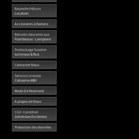
Bouteille Hélium
Location
Accessoires à Ballons
Retraite-descente aux
Flambeaux - Lampions
Destockage Goodies
lumineux & fluo
Contacter Nous
Service Livraison
Colissimo 48H
Mode De Paiement
A propos de Nous
CGV- Condition
Générales De Ventes
Protection des données