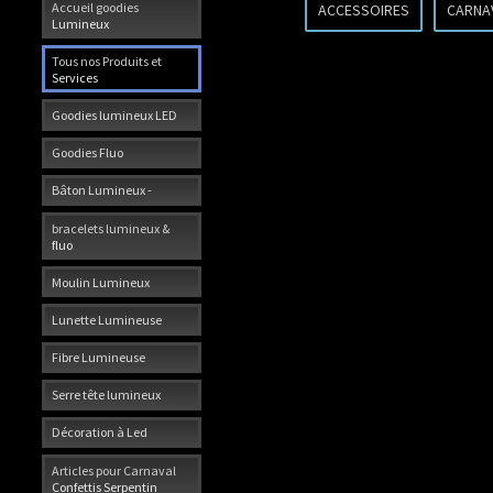
Accueil goodies
ACCESSOIRES
CARNA
Lumineux
Tous nos Produits et
Services
Goodies lumineux LED
Goodies Fluo
Bâton Lumineux -
bracelets lumineux &
fluo
Moulin Lumineux
Lunette Lumineuse
Fibre Lumineuse
Serre tête lumineux
Décoration à Led
Articles pour Carnaval
Confettis Serpentin