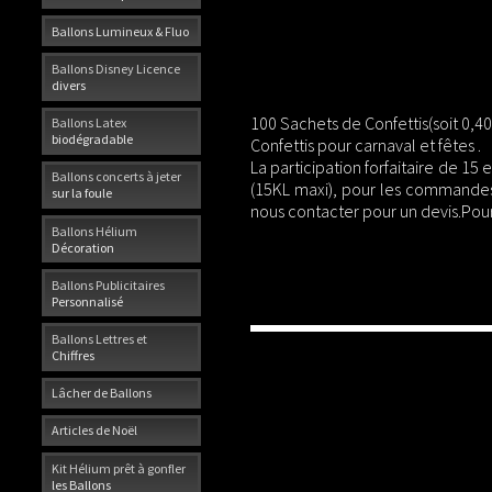
Ballons Lumineux & Fluo
Ballons Disney Licence
divers
100 Sachets de Confettis(soit 0,40
Ballons Latex
biodégradable
Confettis pour carnaval et fêtes .
La participation forfaitaire de 1
Ballons concerts à jeter
(15KL maxi), pour les commandes 
sur la foule
nous contacter pour un devis.Pou
Ballons Hélium
Décoration
Ballons Publicitaires
Personnalisé
Ballons Lettres et
Chiffres
Lâcher de Ballons
Articles de Noël
Kit Hélium prêt à gonfler
les Ballons