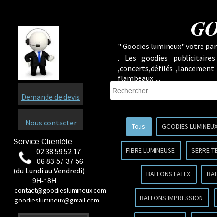
GO
" Goodies lumineux" votre part
.
Les goodies publicitaire
,concerts,défilés ,lancement
flambeaux ...
Demande de devis
Nous contacter
Tous
GOODIES LUMINEU
Service Clientèle
FIBRE LUMINEUSE
SERRE T
02 38 59 52 17
06 83 57 37 56
(du Lundi au Vendredi)
BALLONS LATEX
BA
9H-18H
contact@goodieslumineux.com
BALLONS IMPRESSION
goodieslumineux@gmail.com