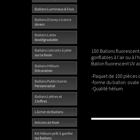
Ballons Lumineux & Fluo
Ballons Disney Licence
divers
Ballons Latex
biodégradable
100 Ballons fluorescent
Ballons concerts à jeter
sur la foule
gonflables à l'air ou à l'
Ballon fluorescent UV act
Ballons Hélium
Décoration
-Paquet de 100 pièces c
Ballons Publicitaires
-forme du ballon oval
Personnalisé
-Qualité hélium
Ballons Lettres et
Chiffres
Lâcher de Ballons
Articles de Noël
Kit Hélium prêt à gonfler
les Ballons