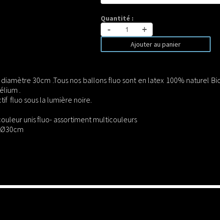
Quantité :
-
+
Ajouter au panier
 diamètre 30cm .Tous nos ballons fluo sont en latex 100% naturel B
hélium .
if fluo sous la lumière noire.
ouleur unis fluo- assortiment multicouleurs
e Ø30cm