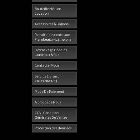
Bouteille Hélium
Location
Accessoires à Ballons
Retraite-descente aux
Flambeaux - Lampions
Destockage Goodies
lumineux & fluo
Contacter Nous
Service Livraison
Colissimo 48H
Mode De Paiement
A propos de Nous
CGV- Condition
Générales De Ventes
Protection des données