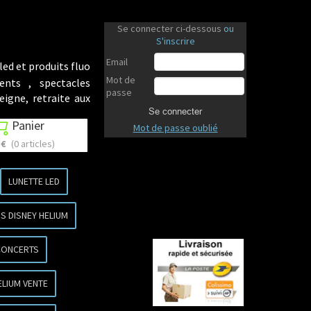
Se connecter ci-dessous
ou
S'inscrire
Email
led et produits fluo
Mot de
ents , spectacles
passe
eigne, retraite aux
Se connecter
Panier

Mot de passe oublié
 €
(0 articles)
LUNETTE LED
S DISNEY HELIUM
CONCERTS
ELIUM VENTE
Revenir en haut