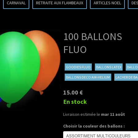
CARNAVAL
RETRAITE AUX FLAMBEAUX
ARTICLES NOEL
DE
100 BALLONS
FLUO
GOODIES FLUO
BALLONS LATEX
BALLO
BALLONS DECO AIR-HELIUM
LACHER DE B
15.00 €
En stock
Livraison estimée le
mar 11 août
Choisir la couleur des ballons :