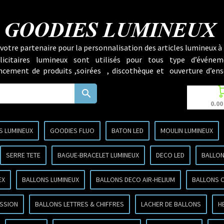
GOODIES LUMINEUX
votre partenaire pour la personnalisation des articles lumineux à 
licitaires lumineux sont utilisés pour tous type d’événem
lancement de produits ,soirées , discothèque et ouverture d’ens
search
0.00
S LUMINEUX
GOODIES FLUO
BATON LED
MOULIN LUMINEUX
SERRE TETE
BAGUE-BRACELET LUMINEUX
DECO LED
BALLON
EX
BALLONS LUMINEUX
BALLONS DECO AIR-HELIUM
BALLONS 
SSION
BALLONS LETTRES & CHIFFRES
LACHER DE BALLONS
H