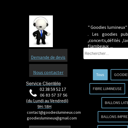
" Goodies lumineux" 
.
Les goodies pub
,concerts,défilés ,
flambeaux ...
Demande de devis
Nous contacter
Tous
GOODIE
Service Clientèle
FIBRE LUMINEUSE
02 38 59 52 17
06 83 57 37 56
(du Lundi au Vendredi)
BALLONS LAT
9H-18H
contact@goodieslumineux.com
BALLONS IMPRE
goodieslumineux@gmail.com