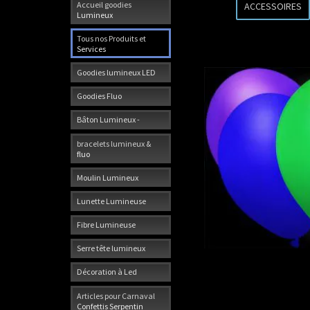
Accueil goodies
ACCESSOIRES
Lumineux
Tous nos Produits et
Services
Goodies lumineux LED
Goodies Fluo
Bâton Lumineux -
bracelets lumineux &
fluo
Moulin Lumineux
Lunette Lumineuse
Fibre Lumineuse
Serre tête lumineux
Décoration à Led
Articles pour Carnaval
Confettis Serpentin