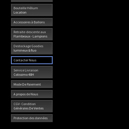
Bouteille Hélium
Location
Accessoires à Ballons
Retraite-descente aux
Flambeaux - Lampions
Destockage Goodies
lumineux & fluo
Contacter Nous
Service Livraison
Colissimo 48H
Mode De Paiement
A propos de Nous
CGV- Condition
Générales De Ventes
Protection des données