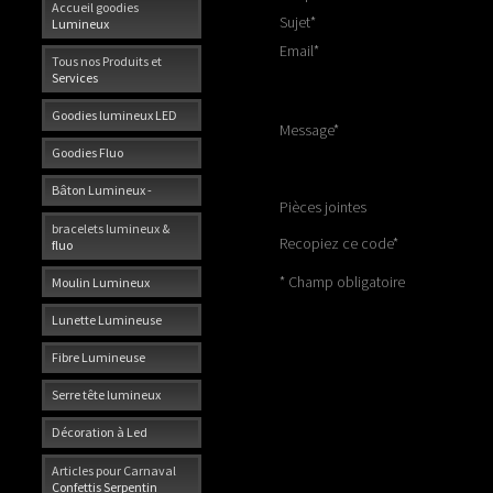
Accueil goodies
Sujet
*
Lumineux
Email
*
Tous nos Produits et
Services
Goodies lumineux LED
Message
*
Goodies Fluo
Bâton Lumineux -
Pièces jointes
bracelets lumineux &
Recopiez ce code
*
fluo
* Champ obligatoire
Moulin Lumineux
Lunette Lumineuse
Fibre Lumineuse
Serre tête lumineux
Décoration à Led
Articles pour Carnaval
Confettis Serpentin