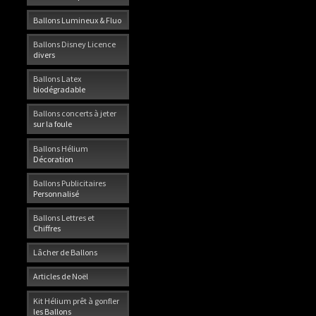
Ballons Lumineux & Fluo
Ballons Disney Licence
divers
Ballons Latex
biodégradable
Ballons concerts à jeter
sur la foule
Ballons Hélium
Décoration
Ballons Publicitaires
Personnalisé
Ballons Lettres et
Chiffres
Lâcher de Ballons
Articles de Noël
Kit Hélium prêt à gonfler
les Ballons