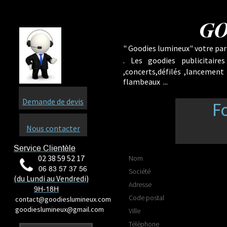
GO
" Goodies lumineux" votre part
.
Les goodies publicitaire
,concerts,défilés ,lancement
flambeaux ...
Demande de devis
F
Nous contacter
Service Clientèle
02 38 59 52 17
Nom
06 83 57 37 56
Société
(du Lundi au Vendredi)
Adresse
9H-18H
Code postal
contact@goodieslumineux.com
goodieslumineux@gmail.com
Ville
Téléphone