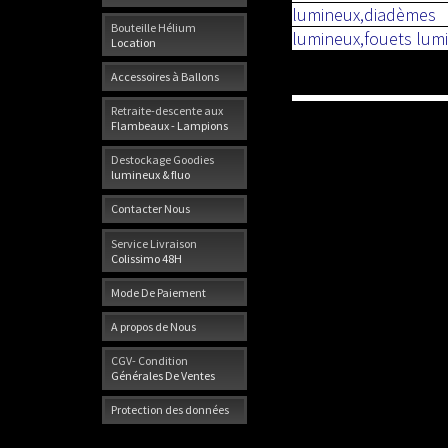
lumineux,diadèmes 
Bouteille Hélium
lumineux,fouets lumin
Location
Accessoires à Ballons
Retraite-descente aux
Flambeaux - Lampions
Destockage Goodies
lumineux & fluo
Contacter Nous
Service Livraison
Colissimo 48H
Mode De Paiement
A propos de Nous
CGV- Condition
Générales De Ventes
Protection des données