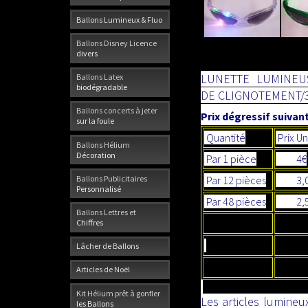
Ballons Lumineux & Fluo
Ballons Disney Licence
divers
LUNETTE LUMINEU
Ballons Latex
biodégradable
DE CLIGNOTEMENT/
Ballons concerts à jeter
Prix dégressif suivant
sur la foule
Quantité
Prix Un
Ballons Hélium
Décoration
Par 1 pièce
4€
Ballons Publicitaires
Par 12 pièces
3,
Personnalisé
Par 48 pièces
2,5
Ballons Lettres et
Chiffres
Lâcher de Ballons
Articles de Noël
Kit Hélium prêt à gonfler
Les articles lumineu
les Ballons