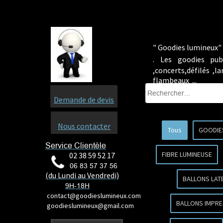
" Goodies lumineux" 
.
Les goodies pub
,concerts,défilés ,
flambeaux ...
Demande de devis
Nous contacter
Tous
GOODIE
Service Clientèle
FIBRE LUMINEUSE
02 38 59 52 17
06 83 57 37 56
(du Lundi au Vendredi)
BALLONS LAT
9H-18H
contact@goodieslumineux.com
BALLONS IMPRE
goodieslumineux@gmail.com