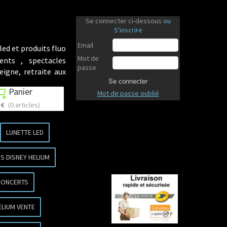
Se connecter ci-dessous
ou
S'inscrire
Email
led et produits fluo
Mot de
ents , spectacles
passe
eigne, retraite aux
Se connecter
Panier

Mot de passe oublié
 €
(0 articles)
LUNETTE LED
S DISNEY HELIUM
CONCERTS
ELIUM VENTE
Revenir en haut