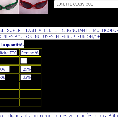
SE SUPER FLASH A LED ET CLIGNOTANTE MULTICOLOR
3 PILES BOUTON INCLUSES,INTERRUPTEUR ON/OF
 la quantité .
itaire TTC
Remise %
_
00€
25%
0€
33%
x et clignotants animeront toutes vos manifestations. Bâto