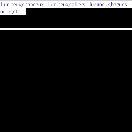
lumineux,chapeaux lumineux,colliers lumineux,bagues l
eux ,etc.....