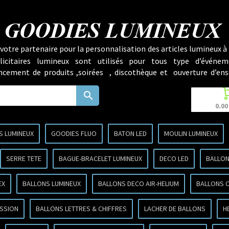
GOODIES LUMINEUX
votre partenaire pour la personnalisation des articles lumineux à 
licitaires lumineux sont utilisés pour tous type d’événem
lancement de produits ,soirées , discothèque et ouverture d’ens
search
0.00
S LUMINEUX
GOODIES FLUO
BATON LED
MOULIN LUMINEUX
SERRE TETE
BAGUE-BRACELET LUMINEUX
DECO LED
BALLON
EX
BALLONS LUMINEUX
BALLONS DECO AIR-HELIUM
BALLONS 
SSION
BALLONS LETTRES & CHIFFRES
LACHER DE BALLONS
H