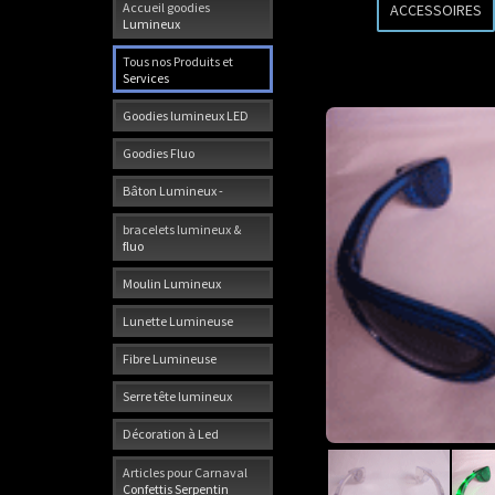
Accueil goodies
ACCESSOIRES
Lumineux
Tous nos Produits et
Services
Goodies lumineux LED
Goodies Fluo
Bâton Lumineux -
bracelets lumineux &
fluo
Moulin Lumineux
Lunette Lumineuse
Fibre Lumineuse
Serre tête lumineux
Décoration à Led
Articles pour Carnaval
Confettis Serpentin