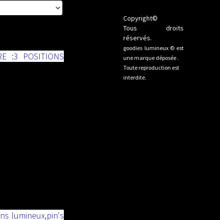
Copyright©
Tous droits
réservés.
goodies lumineux © est
E :3 POSITIONS
une marque déposée .
Toute reproduction est
interdite.
ns lumineux,pin's