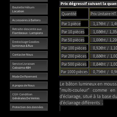
Prix dégressif suivant la quant
Bouteille Hélium
Location
Quantité
Prix Unitaire HT
Accessoires à Ballons
Par 1 pièce
1,17€ht / 1,4
Retraite-descente aux
Par 10 pièces
1,08€ht / 1,3
Flambeaux - Lampions
Par 50 pièces
1,00€ht / 1,20
Destockage Goodies
lumineux & fluo
Par 100 pièces
0,92€ht / 1,10
Contacter Nous
Par 200 pièces
0,88€ht / 1,00
Par 500 pièces
0,84€ht / 1,0
Service Livraison
Colissimo 48H
Par 1000 pièces
0,75€ht / 0,9
Mode De Paiement
Le bâton lumineux en mousse 
A propos de Nous
"multi-couleur" comme en 
CGV- Condition
d'éclairage, situé à la base
Générales De Ventes
d'éclairage différents .
Protection des données