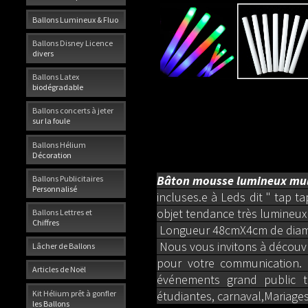
Ballons Lumineux & Fluo
Ballons Disney Licence
divers
Ballons Latex
biodégradable
Ballons concerts à jeter
sur la foule
Ballons Hélium
Décoration
Bâton mousse lumineux mul
Ballons Publicitaires
Personnalisé
incluses.
e à Leds dit " tap 
objet tendance très lumineux
Ballons Lettres et
Chiffres
Longueur 48cmX4cm de diamè
Nous vous invitons à découvri
Lâcher de Ballons
pour votre communication. I
Articles de Noël
événements grand public te
Kit Hélium prêt à gonfler
étudiantes, carnaval,Mariages
les Ballons