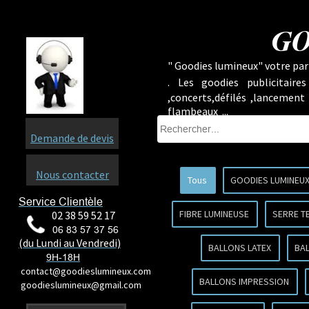
GO
" Goodies lumineux" votre part
.
Les goodies publicitaire
,concerts,défilés ,lancement
flambeaux ...
Demande de devis
Nous contacter
Tous
GOODIES LUMINEU
Service Clientèle
FIBRE LUMINEUSE
SERRE T
02 38 59 52 17
06 83 57 37 56
(du Lundi au Vendredi)
BALLONS LATEX
BA
9H-18H
contact@goodieslumineux.com
BALLONS IMPRESSION
goodieslumineux@gmail.com