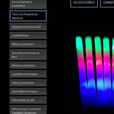
Accueil goodies
ACCESSOIRES
CARNA
Lumineux
Tous nos Produits et
Services
Goodies lumineux LED
Goodies Fluo
Bâton Lumineux -
bracelets lumineux &
fluo
Moulin Lumineux
Lunette Lumineuse
Fibre Lumineuse
Serre tête lumineux
Décoration à Led
Articles pour Carnaval
Confettis Serpentin