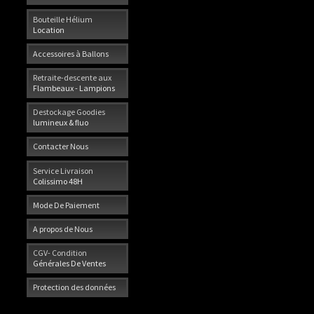
Bouteille Hélium
Location
Accessoires à Ballons
Retraite-descente aux
Flambeaux - Lampions
Destockage Goodies
lumineux & fluo
Contacter Nous
Service Livraison
Colissimo 48H
Mode De Paiement
A propos de Nous
CGV- Condition
Générales De Ventes
Protection des données