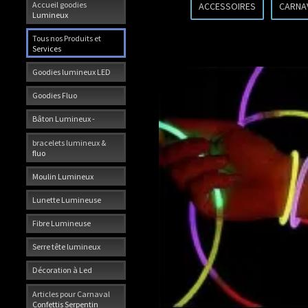
Accueil goodies
ACCESSOIRES
CARNA
Lumineux
Tous nos Produits et
Services
Goodies lumineux LED
Goodies Fluo
Bâton Lumineux -
bracelets lumineux &
fluo
Moulin Lumineux
Lunette Lumineuse
Fibre Lumineuse
Serre tête lumineux
Décoration à Led
Articles pour Carnaval
Confettis Serpentin