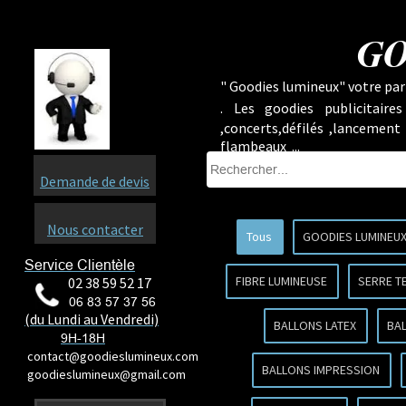
GO
" Goodies lumineux" votre part
.
Les goodies publicitaire
,concerts,défilés ,lancement
flambeaux ...
Demande de devis
Nous contacter
Tous
GOODIES LUMINEU
Service Clientèle
FIBRE LUMINEUSE
SERRE T
02 38 59 52 17
06 83 57 37 56
(du Lundi au Vendredi)
BALLONS LATEX
BA
9H-18H
contact@goodieslumineux.com
BALLONS IMPRESSION
goodieslumineux@gmail.com