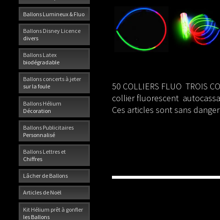
Ballons Lumineux & Fluo
Ballons Disney Licence
divers
Ballons Latex
biodégradable
Ballons concerts à jeter
50 COLLIERS FLUO TROIS CO
sur la foule
collier fluorescent autocassa
Ballons Hélium
Ces articles sont sans danger
Décoration
Ballons Publicitaires
Personnalisé
Ballons Lettres et
Chiffres
Lâcher de Ballons
Articles de Noël
Kit Hélium prêt à gonfler
les Ballons