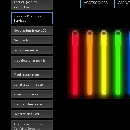
Accueil goodies
ACCESSOIRES
CARNA
Lumineux
Tous nos Produits et
Services
Goodies lumineux LED
Goodies Fluo
Bâton Lumineux -
bracelets lumineux &
fluo
Moulin Lumineux
Lunette Lumineuse
Fibre Lumineuse
Serre tête lumineux
Décoration à Led
Articles pour Carnaval
Confettis Serpentin