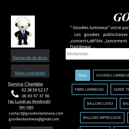
GO
" Goodies lumineux" votre part
.
Les goodies publicitaire
,concerts,défilés ,lancement
flambeaux ...
Demande de devis
Nous contacter
Tous
GOODIES LUMINEU
Service Clientèle
FIBRE LUMINEUSE
SERRE T
02 38 59 52 17
06 83 57 37 56
(du Lundi au Vendredi)
BALLONS LATEX
BA
9H-18H
contact@goodieslumineux.com
BALLONS IMPRESSION
goodieslumineux@gmail.com