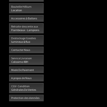
Bouteille Hélium
Location
Accessoires à Ballons
Retraite-descente aux
Flambeaux - Lampions
Destockage Goodies
lumineux & fluo
Contacter Nous
Service Livraison
Colissimo 48H
Mode De Paiement
A propos de Nous
CGV- Condition
Générales De Ventes
Protection des données