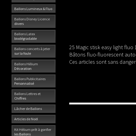
Ballons Lumineux & Fluo
Ballons Disney Licence
divers
Ballons Latex
biodégradable
25 Magic stisk easy light fl
Ballons concerts à jeter
Bâtons fluo-fluorescent auto
sur la foule
Ces articles sont sans danger
Ballons Hélium
Décoration
Ballons Publicitaires
Personnalisé
Ballons Lettres et
Chiffres
Lâcher de Ballons
Articles de Noël
Kit Hélium prêt à gonfler
les Ballons