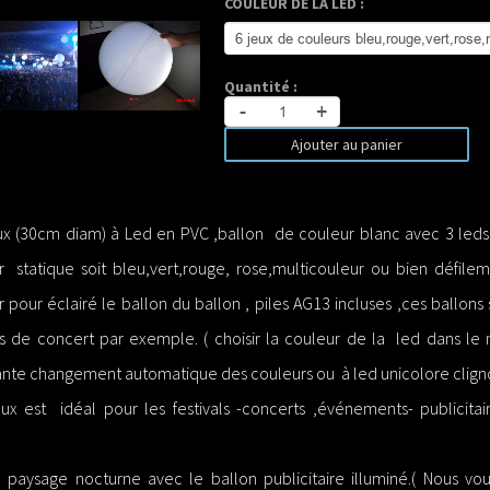
COULEUR DE LA LED :
Quantité :
-
+
Ajouter au panier
ux (30cm diam) à Led en PVC ,ballon de couleur blanc avec 3 leds i
 statique soit bleu,vert,rouge, rose,multicouleur ou bien défile
 pour éclairé le ballon du ballon , piles AG13 incluses ,ces ballons
ors de concert par exemple. ( choisir la couleur de la led dans le
tante changement automatique des couleurs ou à led unicolore clign
ux est idéal pour les festivals -concerts ,événements- publicita
e paysage nocturne avec le ballon publicitaire illuminé.( Nous v