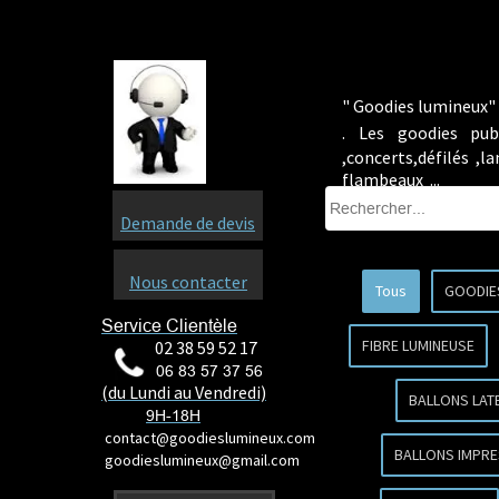
" Goodies lumineux" 
.
Les goodies pub
,concerts,défilés ,
flambeaux ...
Demande de devis
Nous contacter
Tous
GOODIE
Service Clientèle
FIBRE LUMINEUSE
02 38 59 52 17
06 83 57 37 56
(du Lundi au Vendredi)
BALLONS LAT
9H-18H
contact@goodieslumineux.com
BALLONS IMPRE
goodieslumineux@gmail.com