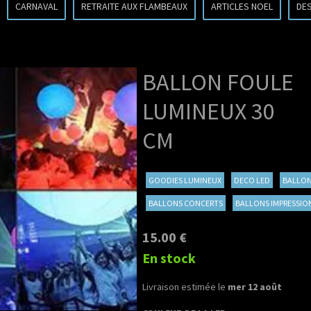
CARNAVAL
RETRAITE AUX FLAMBEAUX
ARTICLES NOEL
DE
BALLON FOULE
LUMINEUX 30
CM
GOODIES LUMINEUX
DECO LED
BALLON
BALLONS CONCERTS
BALLONS IMPRESSIO
15.00 €
En stock
Livraison estimée le
mer 12 août