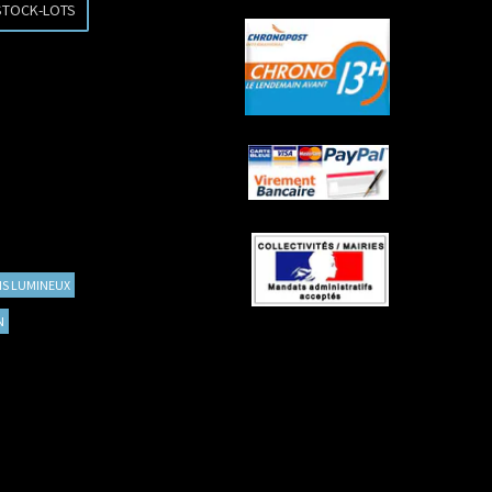
STOCK-LOTS
S LUMINEUX
N