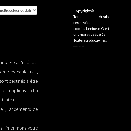
Copyright©
Tous droits
réservés.
goodies lumineux © est
une marque déposée .
Toute reproduction est
interdite.
ntégré à l'intérieur
ment des couleurs ,
 sont destinés à être
 menu options soit à
otante )
ire , lancements de
ous imprimons votre