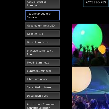
Accueil goodies
ACCESSOIRES
Lumineux
Tous nos Produits et
Services
Goodies lumineux LED
Goodies Fluo
Bâton Lumineux -
bracelets lumineux &
fluo
Moulin Lumineux
Lunette Lumineuse
Fibre Lumineuse
Serre tête lumineux
Décoration à Led
Articles pour Carnaval
Confettis Serpentin