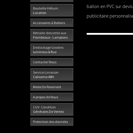
ballon en PVC sur devis 
Bouteille Hélium
Location
publicitaire personnalisé
Accessoires à Ballons
Retraite-descente aux
Flambeaux - Lampions
Destockage Goodies
lumineux & fluo
Contacter Nous
Service Livraison
Colissimo 48H
Mode De Paiement
A propos de Nous
CGV- Condition
Générales De Ventes
Protection des données