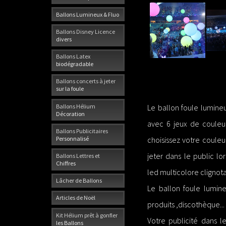
Ballons Lumineux & Fluo
Ballons Disney Licence
divers
Ballons Latex
biodégradable
Ballons concerts à jeter
sur la foule
Ballons Hélium
Le ballon foule lumine
Décoration
avec 6 jeux de couleur
Ballons Publicitaires
Personnalisé
choisissez votre couleur
jeter dans le public l
Ballons Lettres et
Chiffres
led multicolore cligno
Lâcher de Ballons
Le ballon foule lumine
Articles de Noël
produits ,discothèque...
Kit Hélium prêt à gonfler
Votre publicité dans l
les Ballons