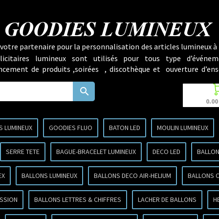
GOODIES LUMINEUX
votre partenaire pour la personnalisation des articles lumineux à 
licitaires lumineux sont utilisés pour tous type d’événem
lancement de produits ,soirées , discothèque et ouverture d’ens
search
0.00
S LUMINEUX
GOODIES FLUO
BATON LED
MOULIN LUMINEUX
SERRE TETE
BAGUE-BRACELET LUMINEUX
DECO LED
BALLON
EX
BALLONS LUMINEUX
BALLONS DECO AIR-HELIUM
BALLONS 
SSION
BALLONS LETTRES & CHIFFRES
LACHER DE BALLONS
H