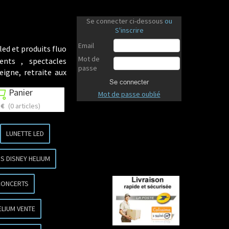
Se connecter ci-dessous
ou
S'inscrire
Email
led et produits fluo
Mot de
ents , spectacles
passe
eigne, retraite aux
Se connecter
Panier

Mot de passe oublié
 €
(0 articles)
LUNETTE LED
S DISNEY HELIUM
CONCERTS
ELIUM VENTE
Revenir en haut