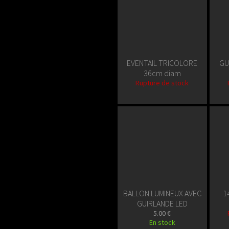
EVENTAIL TRICOLORE
GU
36cm diam
Rupture de stock
BALLON LUMINEUX AVEC
1
GUIRLANDE LED
5.00 €
En stock