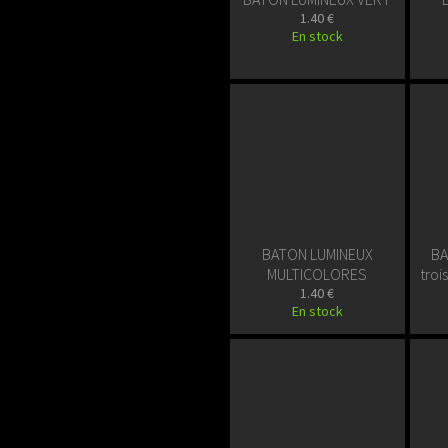
1.40 €
En stock
BATON LUMINEUX
BA
MULTICOLORES
troi
1.40 €
En stock