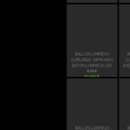
BALLON LUMINEUX
B
GUIRLANDE SAPIN AVEC
GU
BATON LUMINEUX LED
AVE
6.00 €
En stock
BALLON LUMINEUX
B