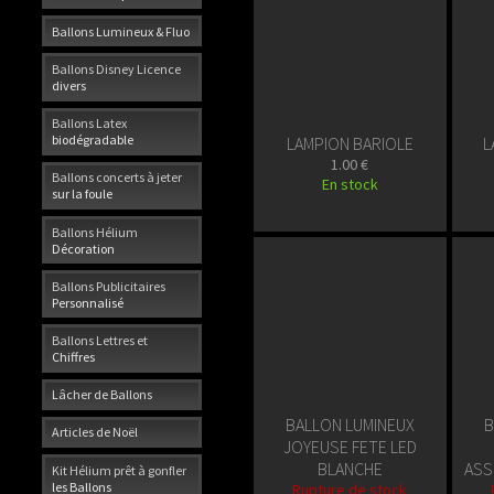
Ballons Lumineux & Fluo
Ballons Disney Licence
divers
Ballons Latex
biodégradable
LAMPION BARIOLE
L
1.00 €
Ballons concerts à jeter
En stock
sur la foule
Ballons Hélium
Décoration
Ballons Publicitaires
Personnalisé
Ballons Lettres et
Chiffres
Lâcher de Ballons
BALLON LUMINEUX
B
Articles de Noël
JOYEUSE FETE LED
BLANCHE
ASS
Kit Hélium prêt à gonfler
les Ballons
Rupture de stock