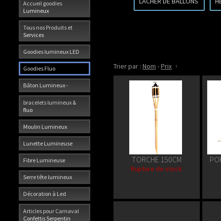
LACHER DE BALLONS
H
Accueil goodies
Lumineux
Tous nos Produits et
Services
Goodies lumineux LED
Trier par :
Nom
-
Prix
Goodies Fluo
Bâton Lumineux -
bracelets lumineux &
fluo
Moulin Lumineux
Lunette Lumineuse
TORCHE 150CM
PO
Fibre Lumineuse
Rupture de stock
Serre tête lumineux
Décoration à Led
Articles pour Carnaval
Confettis Serpentin