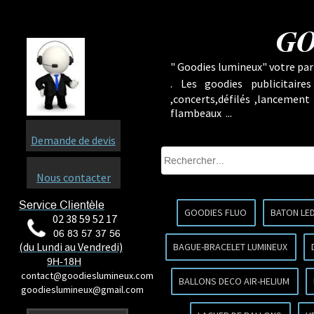
GO
" Goodies lumineux" votre part
.
Les goodies publicitaire
,concerts,défilés ,lancement
flambeaux ...
Demande de devis
Nous contacter
Service Clientèle
GOODIES FLUO
BATON LE
02 38 59 52 17
06 83 57 37 56
(du Lundi au Vendredi)
BAGUE-BRACELET LUMINEUX
9H-18H
contact@goodieslumineux.com
BALLONS DECO AIR-HELIUM
goodieslumineux@gmail.com