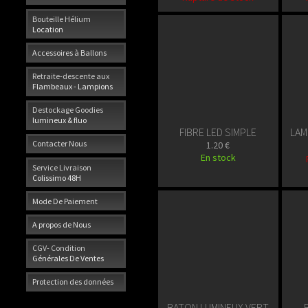
Bouteille Hélium
Location
Accessoires à Ballons
Retraite-descente aux
Flambeaux - Lampions
Destockage Goodies
lumineux & fluo
FIBRE LED SIMPLE
LAM
Contacter Nous
1.20 €
En stock
Service Livraison
Colissimo 48H
Mode De Paiement
A propos de Nous
CGV- Condition
Générales De Ventes
Protection des données
BATON LUMINEUX VERT