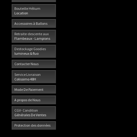
Bouteille Hélium
Location
Accessoires à Ballons
Retraite-descente aux
Flambeaux - Lampions
Destockage Goodies
lumineux & fluo
Contacter Nous
Service Livraison
Colissimo 48H
Mode De Paiement
A propos de Nous
CGV- Condition
Générales De Ventes
Protection des données