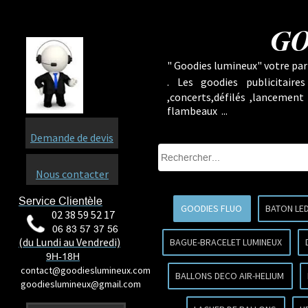
GO
" Goodies lumineux" votre part
.
Les goodies publicitaire
,concerts,défilés ,lancement
flambeaux ...
Demande de devis
Nous contacter
Service Clientèle
GOODIES FLUO
BATON LE
02 38 59 52 17
06 83 57 37 56
(du Lundi au Vendredi)
BAGUE-BRACELET LUMINEUX
9H-18H
contact@goodieslumineux.com
BALLONS DECO AIR-HELIUM
goodieslumineux@gmail.com