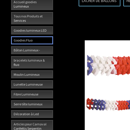
LACHER DE BALLONS
H
Accueil goodies
Lumineux
Tous nos Produits et
Services
Goodies lumineux LED
Goodies Fluo
Bâton Lumineux -
bracelets lumineux &
fluo
Moulin Lumineux
Lunette Lumineuse
Fibre Lumineuse
Serre tête lumineux
Décoration à Led
Articles pour Carnaval
Confettis Serpentin