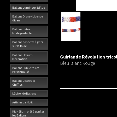
Ballons Lumineux & Fluo
Ballons Disney Licence
divers
Ballons Latex
biodégradable
Ballons concerts à jeter
sur la foule
Ballons Hélium
Guirlande Révolution
trico
Décoration
Bleu Blanc Rouge
Ballons Publicitaires
Personnalisé
Ballons Lettres et
Chiffres
Lâcher de Ballons
Articles de Noël
Kit Hélium prêt à gonfler
les Ballons