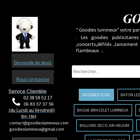
GO
" Goodies lumineux" votre part
.
Les goodies publicitaire
,concerts,défilés ,lancement
flambeaux ...
Demande de devis
Nous contacter
Service Clientèle
GOODIES FLUO
BATON LE
02 38 59 52 17
06 83 57 37 56
(du Lundi au Vendredi)
BAGUE-BRACELET LUMINEUX
9H-18H
contact@goodieslumineux.com
BALLONS DECO AIR-HELIUM
goodieslumineux@gmail.com