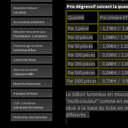
Prix dégressif suivant la quant
Bouteille Hélium
Location
Quantité
Prix Unitaire H
Accessoires à Ballons
Par 1 pièce
1,17€ht / 1,4
Retraite-descente aux
Flambeaux - Lampions
Par 10 pièces
1,08€ht / 1,
Par 50 pièces
1,00€ht / 1,20
Destockage Goodies
lumineux & fluo
Par 100 pièces
0,92€ht / 1,1
Contacter Nous
Par 200 pièces
0,88€ht / 1,0
Service Livraison
Par 500 pièces
0,84€ht / 1,0
Colissimo 48H
Par 1000 pièces
0,75€ht / 0,9
Mode De Paiement
Le bâton lumineux en mousse 
A propos de Nous
"multi-couleur" comme en vers
CGV- Condition
situé à la base du tube en m
Générales De Ventes
différents .
Protection des données