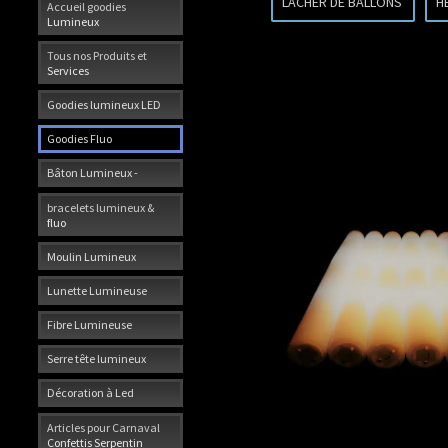
LACHER DE BALLONS
H
Accueil goodies
Lumineux
Tous nos Produits et
Services
Goodies lumineux LED
Goodies Fluo
Bâton Lumineux -
bracelets lumineux &
fluo
Moulin Lumineux
Lunette Lumineuse
Fibre Lumineuse
Serre tête lumineux
Décoration à Led
Articles pour Carnaval
Confettis Serpentin