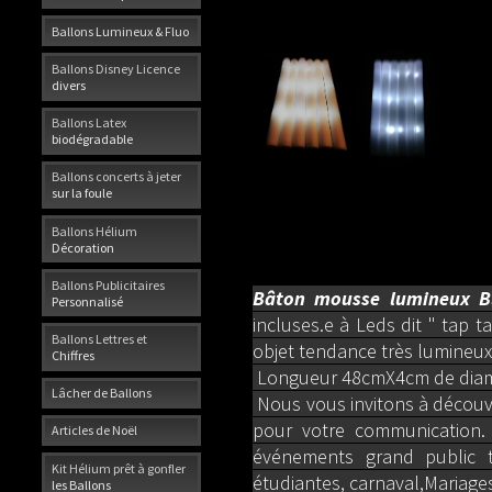
Ballons Lumineux & Fluo
Ballons Disney Licence
divers
Ballons Latex
biodégradable
Ballons concerts à jeter
sur la foule
Ballons Hélium
Décoration
Ballons Publicitaires
Bâton mousse lumineux B
Personnalisé
incluses.
e à Leds dit " tap 
Ballons Lettres et
objet tendance très lumineux
Chiffres
Longueur 48cmX4cm de diamè
Lâcher de Ballons
Nous vous invitons à découvri
pour votre communication. 
Articles de Noël
événements grand public te
Kit Hélium prêt à gonfler
étudiantes, carnaval,Mariages
les Ballons