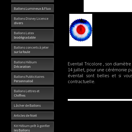
Ballons Lumineux & Fluo
Ballons Disney Licence
divers
Ballons Latex
biodégradable
Ballons concerts à jeter
sur la foule
Ballons Hélium
Eventail Tricolore , son diamètre
Décoration
14 juillet, pour une cérémonie p
éventail sont belles et si vo
Ballons Publicitaires
contractuelle.
Personnalisé
Ballons Lettres et
Chiffres
Lâcher de Ballons
Articles de Noël
Kit Hélium prêt à gonfler
les Ballons