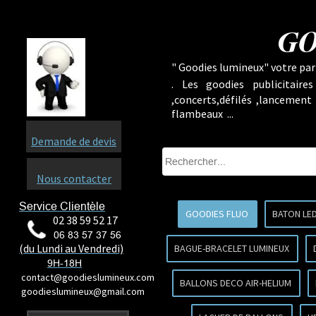
GO
" Goodies lumineux" votre part
.
Les goodies publicitaire
,concerts,défilés ,lancement
flambeaux ...
Demande de devis
Nous contacter
Service Clientèle
GOODIES FLUO
BATON LE
02 38 59 52 17
06 83 57 37 56
(du Lundi au Vendredi)
BAGUE-BRACELET LUMINEUX
9H-18H
contact@goodieslumineux.com
BALLONS DECO AIR-HELIUM
goodieslumineux@gmail.com