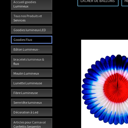
LACHER DE BALLONS
H
Accueil goodies
Lumineux
Tous nos Produits et
Services
Goodies lumineux LED
Goodies Fluo
Bâton Lumineux -
bracelets lumineux &
fluo
Moulin Lumineux
Lunette Lumineuse
Fibre Lumineuse
Serre tête lumineux
Décoration à Led
Articles pour Carnaval
Confettis Serpentin