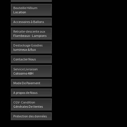
Bouteille Hélium
Location
Accessoires à Ballons
Retraite-descente aux
Flambeaux - Lampions
Destockage Goodies
lumineux & fluo
Contacter Nous
Service Livraison
Colissimo 48H
Mode De Paiement
A propos de Nous
CGV- Condition
Générales De Ventes
Protection des données