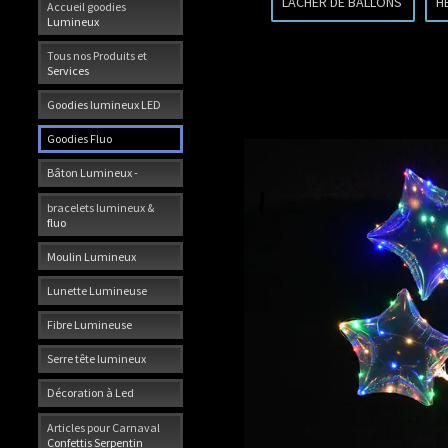
LACHER DE BALLONS
H
Accueil goodies
Lumineux
Tous nos Produits et
Services
Goodies lumineux LED
Goodies Fluo
Bâton Lumineux -
bracelets lumineux &
fluo
Moulin Lumineux
Lunette Lumineuse
Fibre Lumineuse
Serre tête lumineux
Décoration à Led
Articles pour Carnaval
Confettis Serpentin