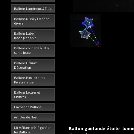
Ballons Lumineux & Fluo
Ballons Disney Licence
divers
Ballons Latex
biodégradable
Ballons concerts à jeter
sur la foule
Ballons Hélium
Décoration
Ballons Publicitaires
Personnalisé
Ballons Lettres et
Chiffres
Lâcher de Ballons
Articles de Noël
Kit Hélium prêt à gonfler
Ballon guirlande étoile lumi
les Ballons