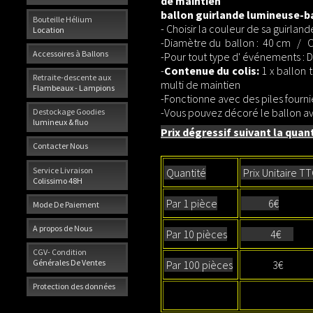
de maintien
ballon guirlande lumineuse-ba
Bouteille Hélium
- Choisir la couleur de sa guirla
Location
-Diamètre du ballon : 40 cm / Cou
Accessoires à Ballons
-Pour tout type d' événements : Dé
-
Contenue du colis:
1 x ballon 
Retraite-descente aux
multi de maintien
Flambeaux - Lampions
-Fonctionne avec des piles fournie
-Vous pouvez décoré le ballon ave
Destockage Goodies
lumineux & fluo
Prix dégressif suivant la quant
Contacter Nous
Service Livraison
Quantité
Prix Unitaire T
Colissimo 48H
Par 1 pièce
6€
Mode De Paiement
A propos de Nous
Par 10 pièces
4€
CGV- Condition
Générales De Ventes
Par 100 pièces
3€
Protection des données