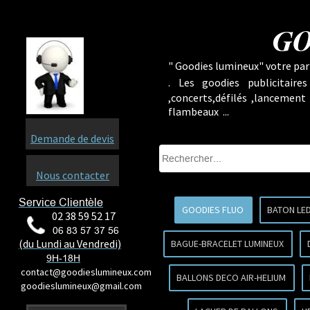
GO
" Goodies lumineux" votre part
.
Les goodies publicitaire
,concerts,défilés ,lancement
flambeaux ...
Demande de devis
Nous contacter
Service Clientèle
GOODIES FLUO
BATON LE
02 38 59 52 17
06 83 57 37 56
(du Lundi au Vendredi)
BAGUE-BRACELET LUMINEUX
9H-18H
contact@goodieslumineux.com
BALLONS DECO AIR-HELIUM
goodieslumineux@gmail.com