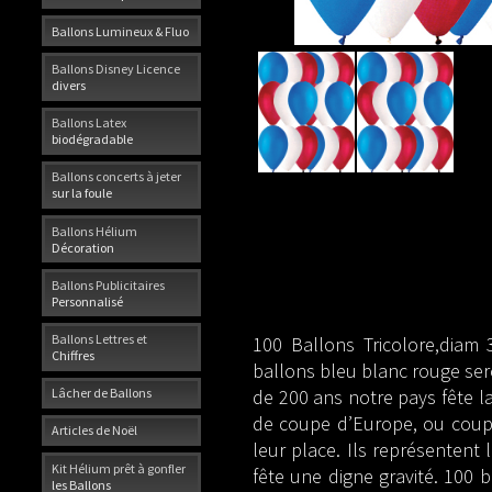
Ballons Lumineux & Fluo
Ballons Disney Licence
divers
Ballons Latex
biodégradable
Ballons concerts à jeter
sur la foule
Ballons Hélium
Décoration
Ballons Publicitaires
Personnalisé
Ballons Lettres et
100 Ballons Tricolore,diam 
Chiffres
ballons bleu blanc rouge seron
de 200 ans notre pays fête l
Lâcher de Ballons
de coupe d’Europe, ou coupe
Articles de Noël
leur place. Ils représentent
Kit Hélium prêt à gonfler
fête une digne gravité. 100 
les Ballons