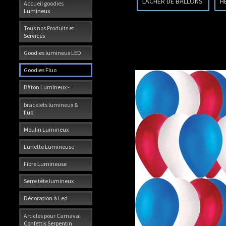
LACHER DE BALLONS
H
Accueil goodies
Lumineux
Tous nos Produits et
Services
Goodies lumineux LED
Goodies Fluo
Bâton Lumineux -
bracelets lumineux &
fluo
Moulin Lumineux
Lunette Lumineuse
Fibre Lumineuse
Serre tête lumineux
Décoration à Led
Articles pour Carnaval
Confettis Serpentin