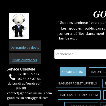
GO
" Goodies lumineux" votre part
.
Les goodies publicitaire
,concerts,défilés ,lancement
flambeaux ...
Demande de devis
Nous contacter
Service Clientèle
GOODIES FLUO
BATON LE
02 38 59 52 17
06 83 57 37 56
(du Lundi au Vendredi)
BAGUE-BRACELET LUMINEUX
9H-18H
contact@goodieslumineux.com
BALLONS DECO AIR-HELIUM
goodieslumineux@gmail.com