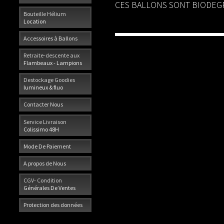
CES BALLONS SONT BIODEGR
Bouteille Hélium
Location
Accessoires à Ballons
Retraite-descente aux
Flambeaux - Lampions
Destockage Goodies
lumineux & fluo
Contacter Nous
Service Livraison
Colissimo 48H
Mode De Paiement
A propos de Nous
CGV- Condition
Générales De Ventes
Protection des données