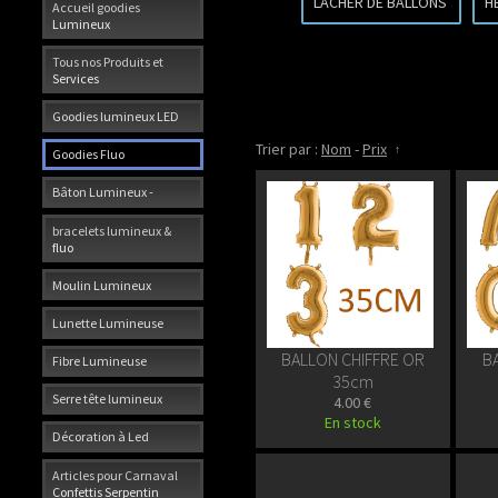
LACHER DE BALLONS
H
Accueil goodies
Lumineux
Tous nos Produits et
Services
Goodies lumineux LED
Trier par :
Nom
-
Prix
Goodies Fluo
Bâton Lumineux -
bracelets lumineux &
fluo
Moulin Lumineux
Lunette Lumineuse
BALLON CHIFFRE OR
B
Fibre Lumineuse
35cm
Serre tête lumineux
4.00 €
En stock
Décoration à Led
Articles pour Carnaval
Confettis Serpentin