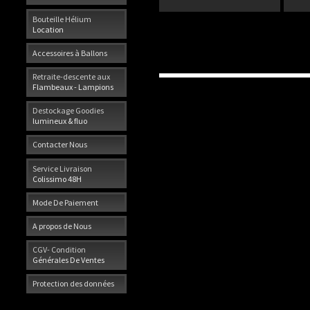
Bouteille Hélium
Location
Accessoires à Ballons
Retraite-descente aux
Flambeaux - Lampions
Destockage Goodies
lumineux & fluo
Contacter Nous
Service Livraison
Colissimo 48H
Mode De Paiement
A propos de Nous
CGV- Condition
Générales De Ventes
Protection des données