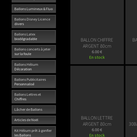
Ballons Lumineux & Fluo
Ballons Disney Licence
divers
Ballons Latex
biodégradable
BALLON CHIFFRE
B
ARGENT 80cm
Ballons concerts à jeter
6.00 €
sur la foule
En stock
Ballons Hélium
Décoration
Ballons Publicitaires
Personnalisé
Ballons Lettres et
Chiffres
Lâcher de Ballons
BALLON LETTRE
Articles de Noël
ARGENT 80cm
30B
6.00 €
Kit Hélium prêt à gonfler
En stock
les Ballons