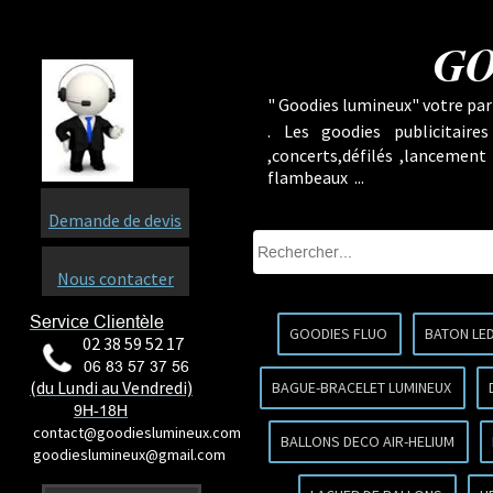
GO
" Goodies lumineux" votre part
.
Les goodies publicitaire
,concerts,défilés ,lancement
flambeaux ...
Demande de devis
Nous contacter
Service Clientèle
GOODIES FLUO
BATON LE
02 38 59 52 17
06 83 57 37 56
(du Lundi au Vendredi)
BAGUE-BRACELET LUMINEUX
9H-18H
contact@goodieslumineux.com
BALLONS DECO AIR-HELIUM
goodieslumineux@gmail.com