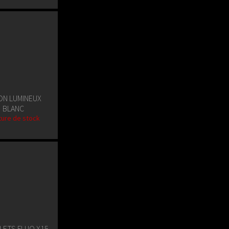
ON LUMINEUX
BLANC
ure de stock
LETS FLUO X15