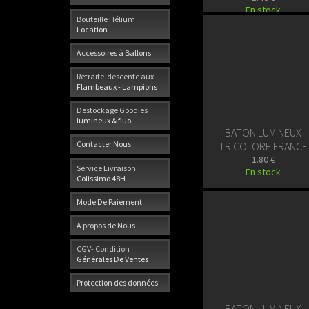
En stock
Bouteille Hélium
Location
Accessoires à Ballons
Retraite-descente aux
Flambeaux - Lampions
Destockage Goodies
lumineux & fluo
BATON LUMINEUX
Contacter Nous
TRICOLORE FRANCE
1.80 €
Service Livraison
En stock
Colissimo 48H
Mode De Paiement
A propos de Nous
CGV- Condition
Générales De Ventes
Protection des données
BATON LUMINEUX