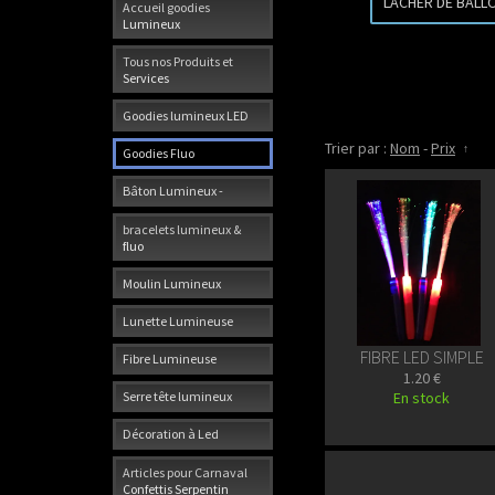
LACHER DE BALL
Accueil goodies
Lumineux
Tous nos Produits et
Services
Goodies lumineux LED
Trier par :
Nom
-
Prix
Goodies Fluo
Bâton Lumineux -
bracelets lumineux &
fluo
Moulin Lumineux
Lunette Lumineuse
FIBRE LED SIMPLE
Fibre Lumineuse
1.20 €
En stock
Serre tête lumineux
Décoration à Led
Articles pour Carnaval
Confettis Serpentin