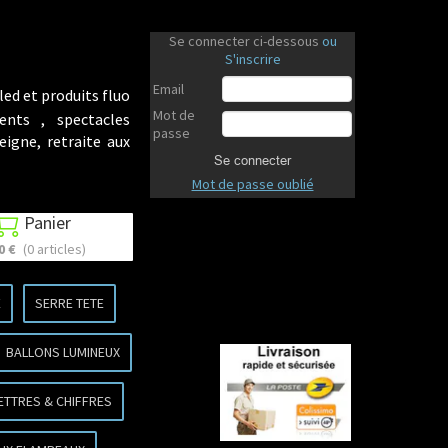
Se connecter ci-dessous
ou
S'inscrire
Email
led et produits fluo
Mot de
ents , spectacles
passe
eigne, retraite aux
Se connecter
Mot de passe oublié
Panier

0 €
(0 articles)
E
SERRE TETE
BALLONS LUMINEUX
ETTRES & CHIFFRES
Revenir en haut