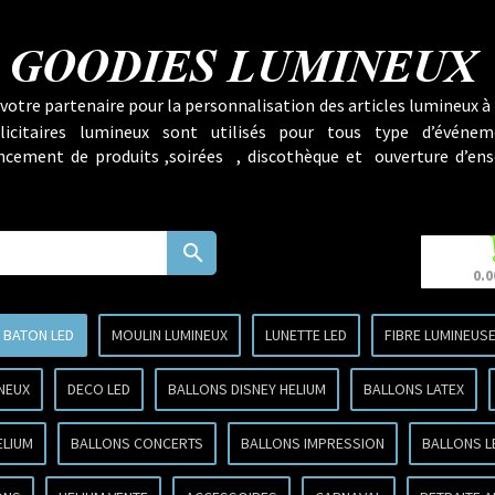
GOODIES LUMINEUX
votre partenaire pour la personnalisation des articles lumineux à 
licitaires lumineux sont utilisés pour tous type d’événem
lancement de produits ,soirées , discothèque et ouverture d’ens
search
0.0
BATON LED
MOULIN LUMINEUX
LUNETTE LED
FIBRE LUMINEUS
NEUX
DECO LED
BALLONS DISNEY HELIUM
BALLONS LATEX
ELIUM
BALLONS CONCERTS
BALLONS IMPRESSION
BALLONS L