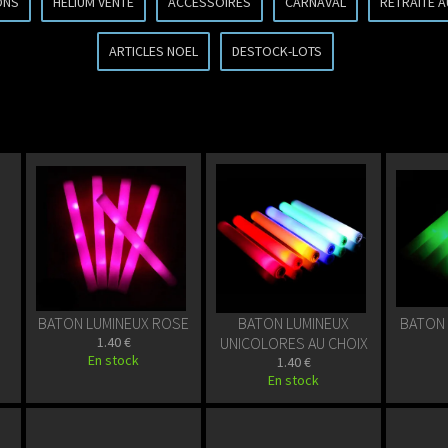
ONS
HELIUM VENTE
ACCESSOIRES
CARNAVAL
RETRAITE 
ARTICLES NOEL
DESTOCK-LOTS
BATON LUMINEUX ROSE
BATON LUMINEUX
BATON 
1.40 €
UNICOLORES AU CHOIX
En stock
1.40 €
En stock