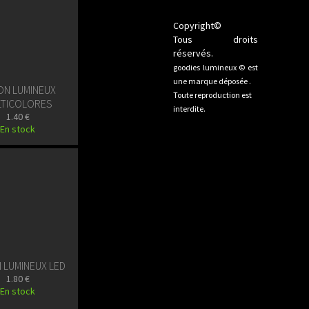
Copyright©
Tous droits
réservés.
goodies lumineux © est
une marque déposée .
ON LUMINEUX
Toute reproduction est
LTICOLORES
interdite.
1.40 €
En stock
 LUMINEUX LED
1.80 €
En stock