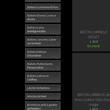
Ballons Lumineux & Fluo
Ballons Disney Licence
divers
Ballons Latex
biodégradable
BATON LUMINEUX
VIOLET
Ballons concerts à jeter
1.40 €
sur la foule
En stock
Ballons Hélium
Décoration
Ballons Publicitaires
Personnalisé
Ballons Lettres et
Chiffres
Lâcher de Ballons
BATON LUMINEUX de
Articles de Noël
trois couleur bleu bla
rouge
Kit Hélium prêt à gonfler
les Ballons
1.40 €