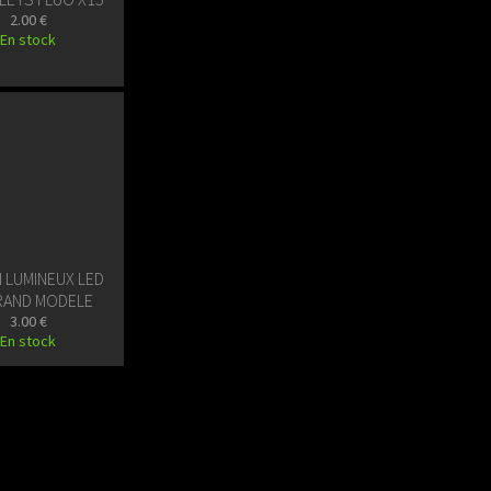
2.00 €
En stock
 LUMINEUX LED
RAND MODELE
3.00 €
En stock