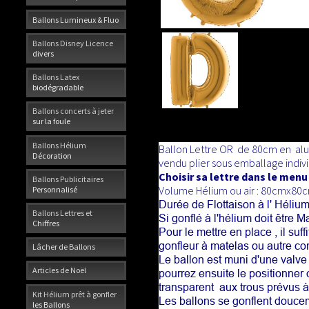
Ballons Lumineux & Fluo
Ballons Disney Licence
divers
Ballons Latex
biodégradable
Ballons concerts à jeter
sur la foule
Ballons Hélium
Ballon Lettre OR
de 80cm en alum
Décoration
vendu plier sous emballage indivi
Choisir sa lettre dans le menu
Ballons Publicitaires
Volume Hélium ou air : 80cmx80
Personnalisé
Durée de Flottaison à l' Hélium
Ballons Lettres et
Si gonflé à l'hélium doit être 
Chiffres
Pour le mettre en place , il suff
gonfleur à matelas ou autre co
Lâcher de Ballons
Le ballon est muni d'une valve 
Articles de Noël
pourrez ensuite le positionner 
transparent aux trous prévus à 
Kit Hélium prêt à gonfler
Les ballons se gonflent douce
les Ballons