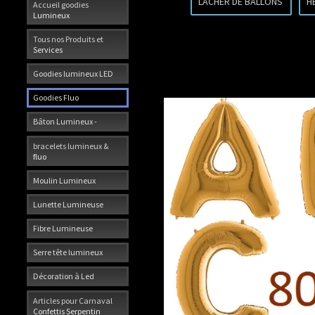
LACHER DE BALLONS
H
Accueil goodies
Lumineux
Tous nos Produits et
Services
Goodies lumineux LED
Goodies Fluo
Bâton Lumineux -
bracelets lumineux &
fluo
Moulin Lumineux
Lunette Lumineuse
Fibre Lumineuse
Serre tête lumineux
Décoration à Led
Articles pour Carnaval
Confettis Serpentin