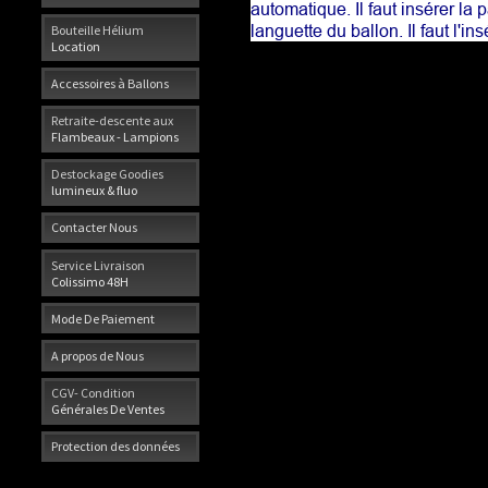
automatique. Il faut insérer la p
languette du ballon. Il faut l'
Bouteille Hélium
Location
Accessoires à Ballons
Retraite-descente aux
Flambeaux - Lampions
Destockage Goodies
lumineux & fluo
Contacter Nous
Service Livraison
Colissimo 48H
Mode De Paiement
A propos de Nous
CGV- Condition
Générales De Ventes
Protection des données