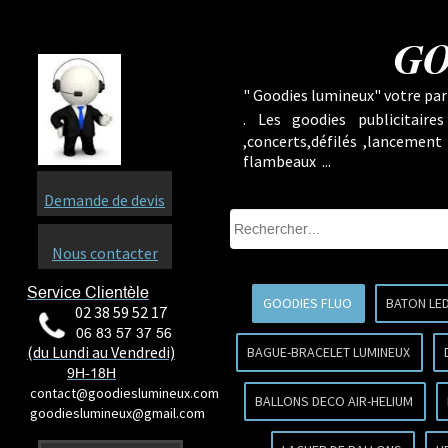
GO
" Goodies lumineux" votre part
.
Les goodies publicitaire
,concerts,défilés ,lancement
flambeaux ...
Demande de devis
Nous contacter
Service Clientèle
GOODIES FLUO
BATON LE
02 38 59 52 17
06 83 57 37 56
(du Lundi au Vendredi)
BAGUE-BRACELET LUMINEUX
9H-18H
contact@goodieslumineux.com
BALLONS DECO AIR-HELIUM
goodieslumineux@gmail.com