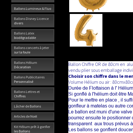
Ballons Lumineux & Fluo
Ballons Disney Licence
divers
Ballons Latex
biodégradable
Ballons concerts à jeter
sur la foule
Ballons Hélium
Ballon Chiffre OR
de 80cm en alum
Décoration
vendu plier sous emballage indivi
Choisir son chiffre dans le me
Ballons Publicitaires
Volume Hélium ou air : 80cmx80
Personnalisé
Durée de Flottaison à l' Hélium
Ballons Lettres et
Si gonflé à l'hélium doit être 
Chiffres
Pour le mettre en place , il suff
gonfleur à matelas ou autre co
Lâcher de Ballons
Le ballon est muni d'une valve 
Articles de Noël
pourrez ensuite le positionner 
transparent aux trous prévus à 
Kit Hélium prêt à gonfler
Les ballons se gonflent douce
les Ballons