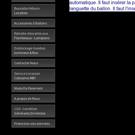
automatique. Il faut insérer la p
languette du ballon. Il faut l'
Bouteille Hélium
Location
Accessoires à Ballons
Retraite-descente aux
Flambeaux - Lampions
Destockage Goodies
lumineux & fluo
Contacter Nous
Service Livraison
Colissimo 48H
Mode De Paiement
A propos de Nous
CGV- Condition
Générales De Ventes
Protection des données