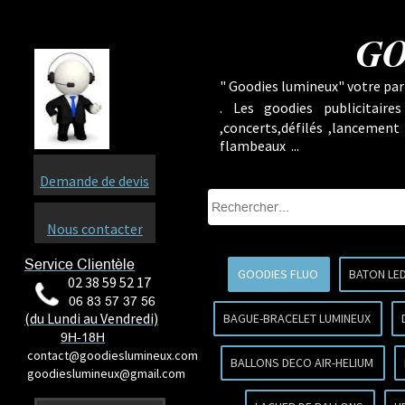
GO
" Goodies lumineux" votre part
.
Les goodies publicitaire
,concerts,défilés ,lancement
flambeaux ...
Demande de devis
Nous contacter
Service Clientèle
GOODIES FLUO
BATON LE
02 38 59 52 17
06 83 57 37 56
(du Lundi au Vendredi)
BAGUE-BRACELET LUMINEUX
9H-18H
contact@goodieslumineux.com
BALLONS DECO AIR-HELIUM
goodieslumineux@gmail.com