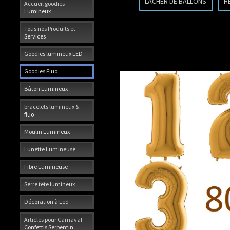
LACHER DE BALLONS
H
Accueil goodies
Lumineux
Tous nos Produits et
Services
Goodies lumineux LED
Goodies Fluo
Bâton Lumineux -
bracelets lumineux &
fluo
Moulin Lumineux
Lunette Lumineuse
Fibre Lumineuse
Serre tête lumineux
Décoration à Led
Articles pour Carnaval
Confettis Serpentin