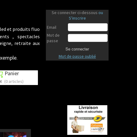
Se connecter ci-dessous
ou
S'inscrire
Email
led et produits fluo
Mot de
ents , spectacles
passe
eigne, retraite aux
Se connecter
Mot de passe oublié
 exemple
.
Panier

 €
(0 articles)
Revenir en haut