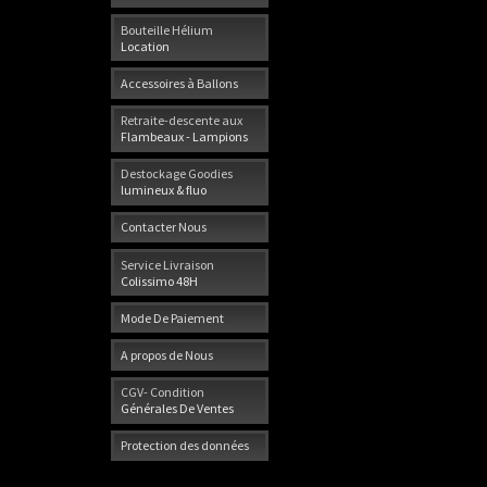
Bouteille Hélium
Location
Accessoires à Ballons
Retraite-descente aux
Flambeaux - Lampions
Destockage Goodies
lumineux & fluo
Contacter Nous
Service Livraison
Colissimo 48H
Mode De Paiement
A propos de Nous
CGV- Condition
Générales De Ventes
Protection des données