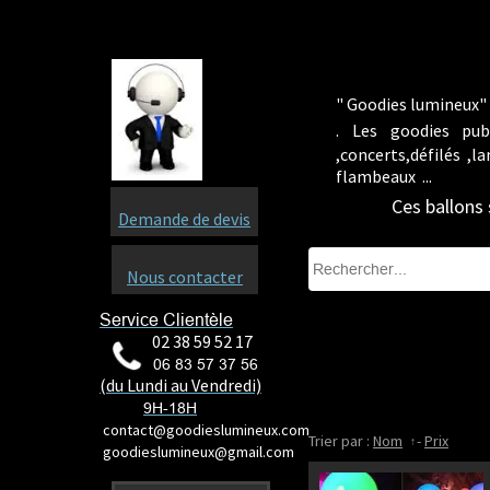
" Goodies lumineux" 
.
Les goodies pub
,concerts,défilés ,
flambeaux ...
Ces ballons 
Demande de devis
Nous contacter
Service Clientèle
02 38 59 52 17
06 83 57 37 56
(du Lundi au Vendredi)
9H-18H
contact@goodieslumineux.com
Trier par :
Nom
-
Prix
goodieslumineux@gmail.com