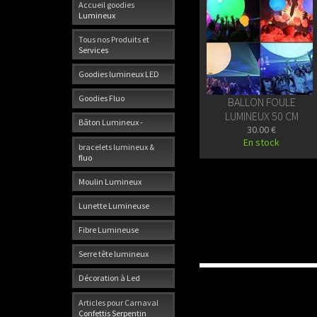
Accueil goodies
Lumineux
Tous nos Produits et
Services
Goodies lumineux LED
Goodies Fluo
BALLON FOULE
LUMINEUX 50 CM
Bâton Lumineux -
30.00 €
En stock
bracelets lumineux &
fluo
Moulin Lumineux
Lunette Lumineuse
Fibre Lumineuse
Serre tête lumineux
Décoration à Led
Articles pour Carnaval
Confettis Serpentin