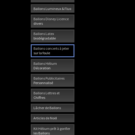
Ballons Lumineux & Fluo
Ballons Disney Licence
divers
Ballons Latex
biodégradable
Ballons concerts à jeter
sur la foule
Ballons Hélium
Décoration
Ballons Publicitaires
Personnalisé
Ballons Lettres et
Chiffres
Lâcher de Ballons
Articles de Noël
Kit Hélium prêt à gonfler
les Ballons