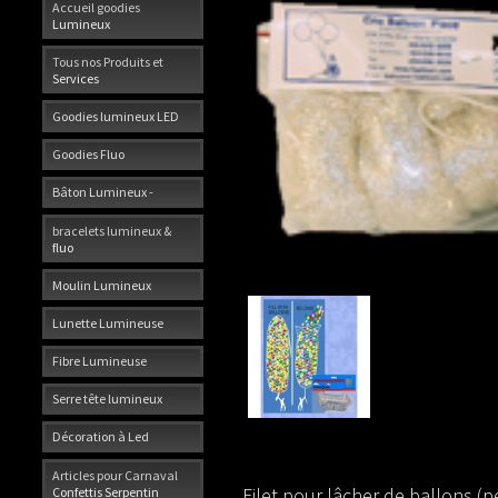
Accueil goodies
Lumineux
Tous nos Produits et
Services
Goodies lumineux LED
Goodies Fluo
Bâton Lumineux -
bracelets lumineux &
fluo
Moulin Lumineux
Lunette Lumineuse
Fibre Lumineuse
Serre tête lumineux
Décoration à Led
Articles pour Carnaval
Filet pour lâcher de ballons (p
Confettis Serpentin