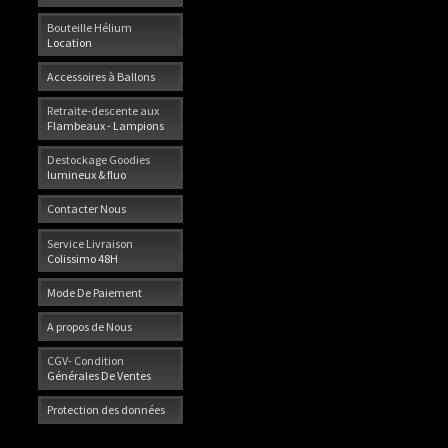
Bouteille Hélium
Location
Accessoires à Ballons
Retraite-descente aux
Flambeaux - Lampions
Destockage Goodies
lumineux & fluo
Contacter Nous
Service Livraison
Colissimo 48H
Mode De Paiement
A propos de Nous
CGV- Condition
Générales De Ventes
Protection des données