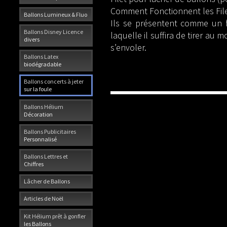
Comment Fonctionnent les File
Ballons Lumineux & Fluo
Ils se présentent comme un f
Ballons Disney Licence
laquelle il suffira de tirer au
divers
s’envoler.
Ballons Latex
biodégradable
Ballons concerts à jeter
sur la foule
Ballons Hélium
Décoration
Ballons Publicitaires
Personnalisé
Ballons Lettres et
Chiffres
Lâcher de Ballons
Articles de Noël
Kit Hélium prêt à gonfler
les Ballons