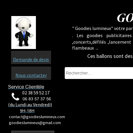
GO
" Goodies lumineux" votre part
.
Les goodies publicitaire
,concerts,défilés ,lancement
flambeaux ...
Ces ballons sont dest
Demande de devis
Nous contacter
Service Clientèle
02 38 59 52 17
06 83 57 37 56
(du Lundi au Vendredi)
9H-18H
contact@goodieslumineux.com
goodieslumineux@gmail.com