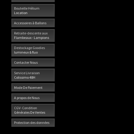
Bouteille Hélium
Location
Accessoires à Ballons
Retraite-descente aux
Flambeaux - Lampions
Destockage Goodies
lumineux & fluo
Contacter Nous
Service Livraison
Colissimo 48H
Mode De Paiement
A propos de Nous
CGV- Condition
Générales De Ventes
Protection des données