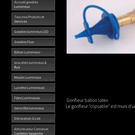
Accueil goodies
Lumineux
Tous nos Produits et
Services
Goodies lumineux LED
Goodies Fluo
Bâton Lumineux -
bracelets lumineux &
fluo
Moulin Lumineux
Lunette Lumineuse
Fibre Lumineuse
Gonfleur ballon latex
Le gonfleur "clipsable" est muni 
Serre tête lumineux
Décoration à Led
Articles pour Carnaval
Confettis Serpentin