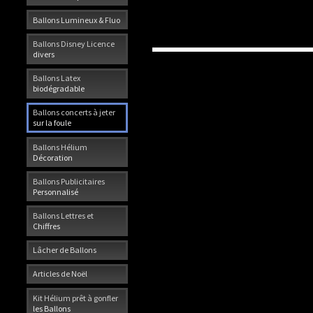
Ballons Lumineux & Fluo
Ballons Disney Licence
divers
Ballons Latex
biodégradable
Ballons concerts à jeter
sur la foule
Ballons Hélium
Décoration
Ballons Publicitaires
Personnalisé
Ballons Lettres et
Chiffres
Lâcher de Ballons
Articles de Noël
Kit Hélium prêt à gonfler
les Ballons