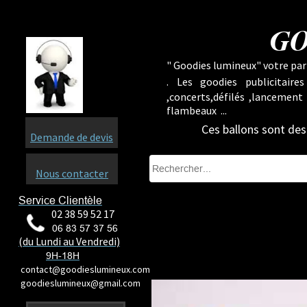
GO
" Goodies lumineux" votre part
.
Les goodies publicitaire
,concerts,défilés ,lancement
flambeaux ...
Ces ballons sont dest
Demande de devis
Nous contacter
Service Clientèle
02 38 59 52 17
06 83 57 37 56
(du Lundi au Vendredi)
9H-18H
contact@goodieslumineux.com
goodieslumineux@gmail.com