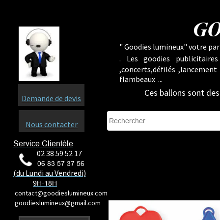
GO
" Goodies lumineux" votre part
.
Les goodies publicitaire
,concerts,défilés ,lancement
flambeaux ...
Ces ballons sont dest
Demande de devis
Nous contacter
Service Clientèle
02 38 59 52 17
06 83 57 37 56
(du Lundi au Vendredi)
9H-18H
contact@goodieslumineux.com
goodieslumineux@gmail.com