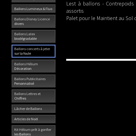
Lest à ballons - Contrepoids
Ballons Lumineux & Fluo
assortis
Palet pour le Maintient au Sol
Ballons Disney Licence
divers
Ballons Latex
biodégradable
Ballons concerts à jeter
sur la foule
Ballons Hélium
Décoration
Ballons Publicitaires
Personnalisé
Ballons Lettres et
Chiffres
Lâcher de Ballons
Articles de Noël
Kit Hélium prêt à gonfler
les Ballons