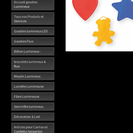
Accueil goodies
Lumineux
Tous nos Produits et
Services
Goodies lumineux LED
Goodies Fluo
Bâton Lumineux -
bracelets lumineux &
fluo
Moulin Lumineux
Lunette Lumineuse
Fibre Lumineuse
Serre tête lumineux
Décoration à Led
Articles pour Carnaval
Confettis Serpentin