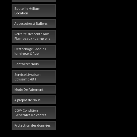
Bouteille Hélium
Location
Accessoires à Ballons
Retraite-descente aux
Flambeaux - Lampions
Destockage Goodies
lumineux & fluo
Contacter Nous
Service Livraison
Colissimo 48H
Mode De Paiement
A propos de Nous
CGV- Condition
Générales De Ventes
Protection des données