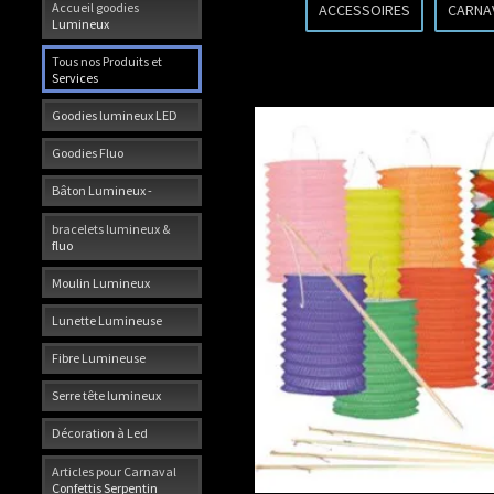
Accueil goodies
ACCESSOIRES
CARNA
Lumineux
Tous nos Produits et
Services
Goodies lumineux LED
Goodies Fluo
Bâton Lumineux -
bracelets lumineux &
fluo
Moulin Lumineux
Lunette Lumineuse
Fibre Lumineuse
Serre tête lumineux
Décoration à Led
Articles pour Carnaval
Confettis Serpentin