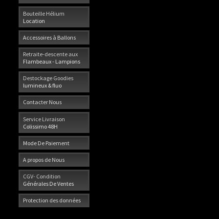
Bouteille Hélium
Location
Accessoires à Ballons
Retraite-descente aux
Flambeaux - Lampions
Destockage Goodies
lumineux & fluo
Contacter Nous
Service Livraison
Colissimo 48H
Mode De Paiement
A propos de Nous
CGV- Condition
Générales De Ventes
Protection des données