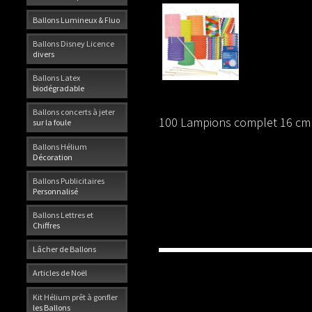
Ballons Lumineux & Fluo
Ballons Disney Licence
divers
Ballons Latex
biodégradable
Ballons concerts à jeter
100 Lampions complet 16 cm u
sur la foule
Ballons Hélium
Décoration
Ballons Publicitaires
Personnalisé
Ballons Lettres et
Chiffres
Lâcher de Ballons
Articles de Noël
Kit Hélium prêt à gonfler
les Ballons