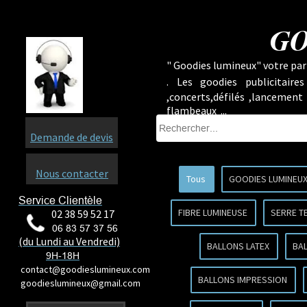
GO
" Goodies lumineux" votre part
.
Les goodies publicitaire
,concerts,défilés ,lancement
flambeaux ...
Demande de devis
Nous contacter
Tous
GOODIES LUMINEU
Service Clientèle
FIBRE LUMINEUSE
SERRE T
02 38 59 52 17
06 83 57 37 56
(du Lundi au Vendredi)
BALLONS LATEX
BA
9H-18H
contact@goodieslumineux.com
BALLONS IMPRESSION
goodieslumineux@gmail.com