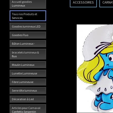
Accueil goodies
ACCESSOIRES
CARNA
Lumineux
Tous nos Produits et
Services
Goodies lumineux LED
Goodies Fluo
Bâton Lumineux -
bracelets lumineux &
fluo
Moulin Lumineux
Lunette Lumineuse
Fibre Lumineuse
Serre tête lumineux
Décoration à Led
Articles pour Carnaval
Confettis Serpentin