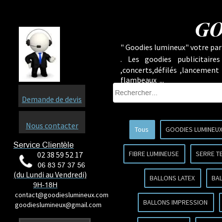
GO
" Goodies lumineux" votre part
.
Les goodies publicitaire
,concerts,défilés ,lancement
flambeaux ...
Demande de devis
Nous contacter
Tous
GOODIES LUMINEU
Service Clientèle
FIBRE LUMINEUSE
SERRE T
02 38 59 52 17
06 83 57 37 56
(du Lundi au Vendredi)
BALLONS LATEX
BA
9H-18H
contact@goodieslumineux.com
BALLONS IMPRESSION
goodieslumineux@gmail.com