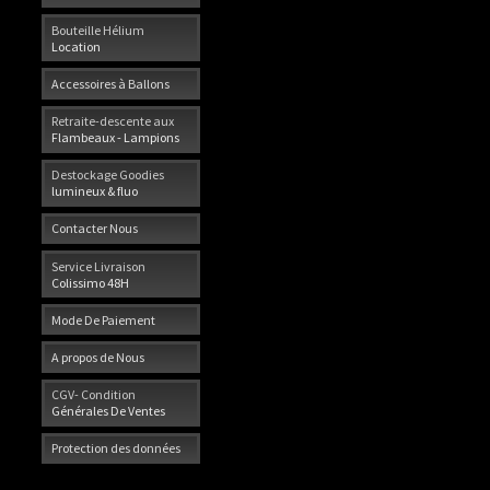
Bouteille Hélium
Location
Accessoires à Ballons
Retraite-descente aux
Flambeaux - Lampions
Destockage Goodies
lumineux & fluo
Contacter Nous
Service Livraison
Colissimo 48H
Mode De Paiement
A propos de Nous
CGV- Condition
Générales De Ventes
Protection des données