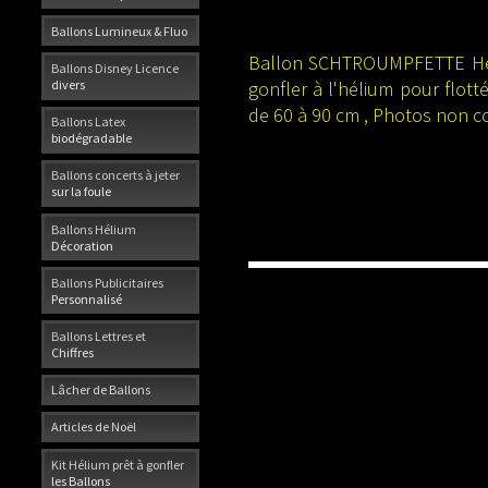
Ballons Lumineux & Fluo
Ballon SCHTROUMPFETTE Héliu
Ballons Disney Licence
gonfler à l'hélium pour flott
divers
de 60 à 90 cm , Photos non c
Ballons Latex
biodégradable
Ballons concerts à jeter
sur la foule
Ballons Hélium
Décoration
Ballons Publicitaires
Personnalisé
Ballons Lettres et
Chiffres
Lâcher de Ballons
Articles de Noël
Kit Hélium prêt à gonfler
les Ballons