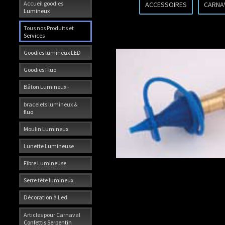
Accueil goodies
ACCESSOIRES
CARNA
Lumineux
Tous nos Produits et
Services
Goodies lumineux LED
Goodies Fluo
Bâton Lumineux -
bracelets lumineux &
fluo
Moulin Lumineux
Lunette Lumineuse
Fibre Lumineuse
Serre tête lumineux
Décoration à Led
Articles pour Carnaval
Confettis Serpentin