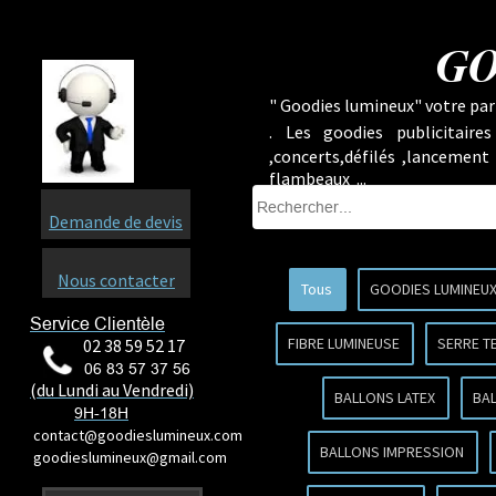
GO
" Goodies lumineux" votre part
.
Les goodies publicitaire
,concerts,défilés ,lancement
flambeaux ...
Demande de devis
Nous contacter
Tous
GOODIES LUMINEU
Service Clientèle
FIBRE LUMINEUSE
SERRE T
02 38 59 52 17
06 83 57 37 56
(du Lundi au Vendredi)
BALLONS LATEX
BA
9H-18H
contact@goodieslumineux.com
BALLONS IMPRESSION
goodieslumineux@gmail.com