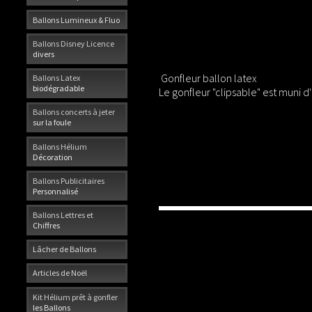
Ballons Lumineux & Fluo
Ballons Disney Licence
divers
Gonfleur ballon latex
Ballons Latex
biodégradable
Le gonfleur "clipsable" est muni
Ballons concerts à jeter
sur la foule
Ballons Hélium
Décoration
Ballons Publicitaires
Personnalisé
Ballons Lettres et
Chiffres
Lâcher de Ballons
Articles de Noël
Kit Hélium prêt à gonfler
les Ballons