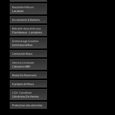
Bouteille Hélium
Location
Accessoires à Ballons
Retraite-descente aux
Flambeaux - Lampions
Destockage Goodies
lumineux & fluo
Contacter Nous
Service Livraison
Colissimo 48H
Mode De Paiement
A propos de Nous
CGV- Condition
Générales De Ventes
Protection des données