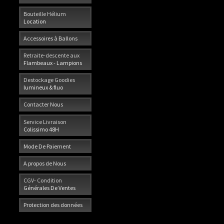
Bouteille Hélium
Location
Accessoires à Ballons
Retraite-descente aux
Flambeaux - Lampions
Destockage Goodies
lumineux & fluo
Contacter Nous
Service Livraison
Colissimo 48H
Mode De Paiement
A propos de Nous
CGV- Condition
Générales De Ventes
Protection des données