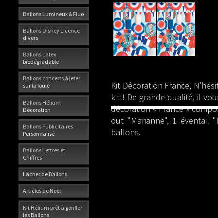
Ballons Lumineux & Fluo
Ballons Disney Licence
divers
Ballons Latex
biodégradable
Ballons concerts à jeter
Kit Décoration France, N’hés
sur la foule
kit ! De grande qualité, il v
Ballons Hélium
décoration « France » composé
Décoration
out "Marianne", 1 éventail 
Ballons Publicitaires
ballons.
Personnalisé
Ballons Lettres et
Chiffres
Lâcher de Ballons
Articles de Noël
Kit Hélium prêt à gonfler
les Ballons