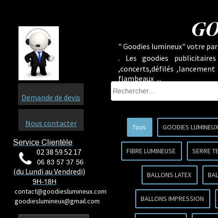
GO
" Goodies lumineux" votre part
.
Les goodies publicitaire
,concerts,défilés ,lancement
flambeaux ...
Demande de devis
Nous contacter
Tous
GOODIES LUMINEU
Service Clientèle
FIBRE LUMINEUSE
SERRE T
02 38 59 52 17
06 83 57 37 56
(du Lundi au Vendredi)
BALLONS LATEX
BA
9H-18H
contact@goodieslumineux.com
BALLONS IMPRESSION
goodieslumineux@gmail.com