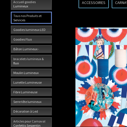
Accueil goodies
ACCESSOIRES
CARNA
Lumineux
Tous nos Produits et
Services
Goodies lumineux LED
Goodies Fluo
Bâton Lumineux -
bracelets lumineux &
fluo
Moulin Lumineux
Lunette Lumineuse
Fibre Lumineuse
Serre tête lumineux
Décoration à Led
Articles pour Carnaval
Confettis Serpentin