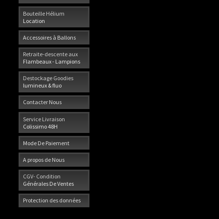
Bouteille Hélium
Location
Accessoires à Ballons
Retraite-descente aux
Flambeaux - Lampions
Destockage Goodies
lumineux & fluo
Contacter Nous
Service Livraison
Colissimo 48H
Mode De Paiement
A propos de Nous
CGV- Condition
Générales De Ventes
Protection des données