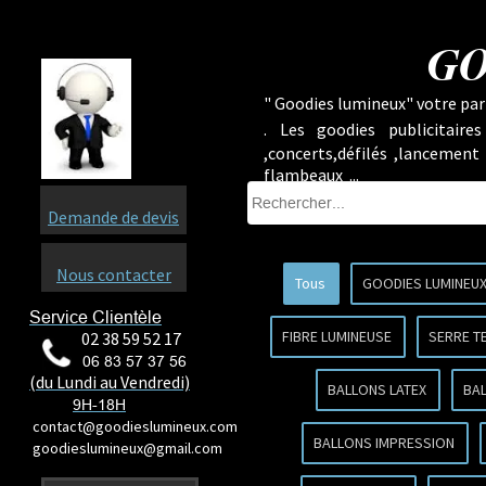
GO
" Goodies lumineux" votre part
.
Les goodies publicitaire
,concerts,défilés ,lancement
flambeaux ...
Demande de devis
Nous contacter
Tous
GOODIES LUMINEU
Service Clientèle
FIBRE LUMINEUSE
SERRE T
02 38 59 52 17
06 83 57 37 56
(du Lundi au Vendredi)
BALLONS LATEX
BA
9H-18H
contact@goodieslumineux.com
BALLONS IMPRESSION
goodieslumineux@gmail.com