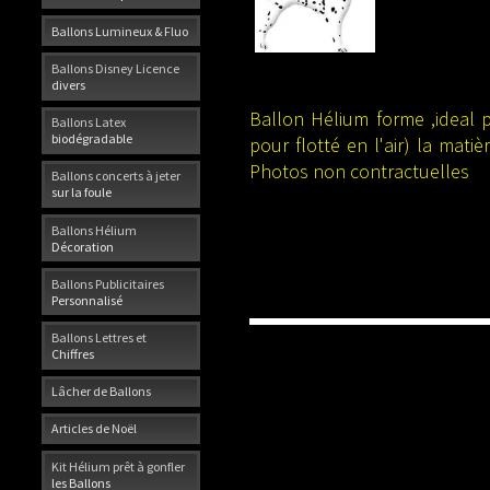
Ballons Lumineux & Fluo
Ballons Disney Licence
divers
Ballon Hélium forme ,ideal p
Ballons Latex
biodégradable
pour flotté en l'air) la mat
Photos non contractuelles
Ballons concerts à jeter
sur la foule
Ballons Hélium
Décoration
Ballons Publicitaires
Personnalisé
Ballons Lettres et
Chiffres
Lâcher de Ballons
Articles de Noël
Kit Hélium prêt à gonfler
les Ballons