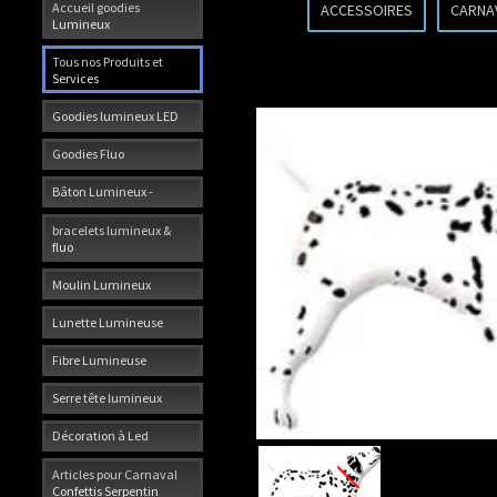
Accueil goodies
ACCESSOIRES
CARNA
Lumineux
Tous nos Produits et
Services
Goodies lumineux LED
Goodies Fluo
Bâton Lumineux -
bracelets lumineux &
fluo
Moulin Lumineux
Lunette Lumineuse
Fibre Lumineuse
Serre tête lumineux
Décoration à Led
Articles pour Carnaval
Confettis Serpentin