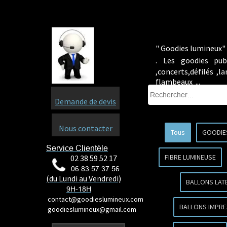
" Goodies lumineux" 
.
Les goodies pub
,concerts,défilés ,
flambeaux ...
Demande de devis
Nous contacter
Tous
GOODIE
Service Clientèle
FIBRE LUMINEUSE
02 38 59 52 17
06 83 57 37 56
(du Lundi au Vendredi)
BALLONS LAT
9H-18H
contact@goodieslumineux.com
BALLONS IMPRE
goodieslumineux@gmail.com