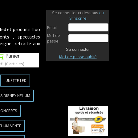
Se connecter ci-dessous
ou
S'inscrire
Email
led et produits fluo
Mot de
ents , spectacles
passe
eigne, retraite aux
Se connecter
Panier

Mot de passe oublié
 €
(0 articles)
LUNETTE LED
S DISNEY HELIUM
CONCERTS
Revenir en haut
ELIUM VENTE
Revenir en haut