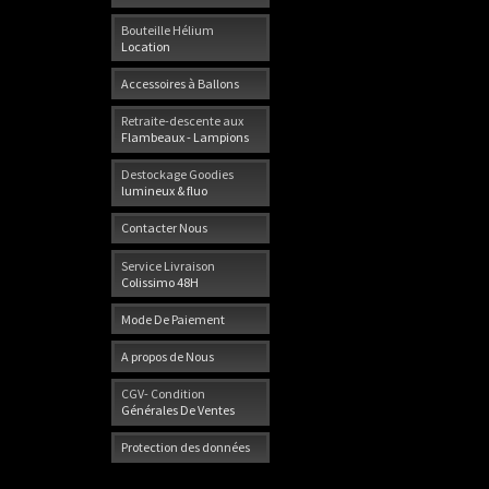
Bouteille Hélium
Location
Accessoires à Ballons
Retraite-descente aux
Flambeaux - Lampions
Destockage Goodies
lumineux & fluo
Contacter Nous
Service Livraison
Colissimo 48H
Mode De Paiement
A propos de Nous
CGV- Condition
Générales De Ventes
Protection des données