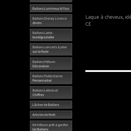
Ballons Lumineux & Fluo
Laque à cheveux, id
Ballons Disney Licence
CE
divers
Ballons Latex
biodégradable
Ballons concerts à jeter
sur la foule
Ballons Hélium
Décoration
Ballons Publicitaires
Personnalisé
Ballons Lettres et
Chiffres
Lâcher de Ballons
Articles de Noël
Kit Hélium prêt à gonfler
les Ballons