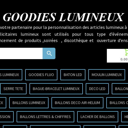
GOODIES LUMINEUX
votre partenaire pour la personnalisation des articles lumineux à 
licitaires lumineux sont utilisés pour tous type d’événem
lancement de produits ,soirées , discothèque et ouverture d’ens
search
0.00
S LUMINEUX
GOODIES FLUO
BATON LED
MOULIN LUMINEUX
SERRE TETE
BAGUE-BRACELET LUMINEUX
DECO LED
BALLON
EX
BALLONS LUMINEUX
BALLONS DECO AIR-HELIUM
BALLONS 
SSION
BALLONS LETTRES & CHIFFRES
LACHER DE BALLONS
H