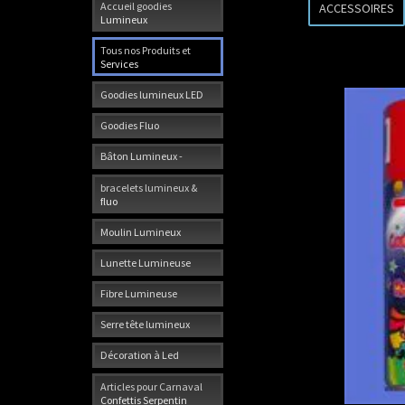
Accueil goodies
ACCESSOIRES
Lumineux
Tous nos Produits et
Services
Goodies lumineux LED
Goodies Fluo
Bâton Lumineux -
bracelets lumineux &
fluo
Moulin Lumineux
Lunette Lumineuse
Fibre Lumineuse
Serre tête lumineux
Décoration à Led
Articles pour Carnaval
Confettis Serpentin