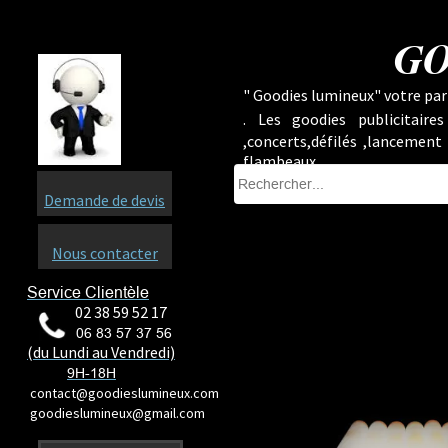
GO
" Goodies lumineux" votre part
.
Les goodies publicitaire
,concerts,défilés ,lancement
flambeaux ...
Demande de devis
Nous contacter
Service Clientèle
02 38 59 52 17
06 83 57 37 56
(du Lundi au Vendredi)
9H-18H
contact@goodieslumineux.com
goodieslumineux@gmail.com