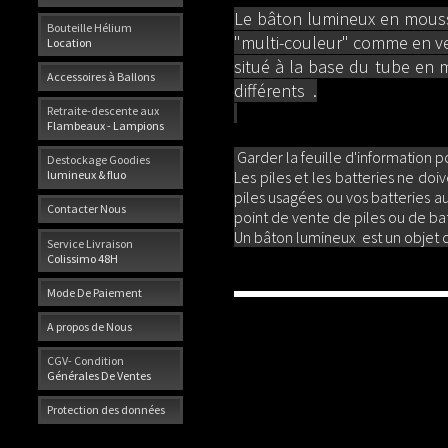
Le bâton lumineux en mousse
Bouteille Hélium
"multi-couleur" comme en ver
Location
situé à la base du tube en 
Accessoires à Ballons
différents .
Retraite-descente aux
Flambeaux - Lampions
Garder la feuille d'information po
Destockage Goodies
Les piles et les batteries ne do
lumineux & fluo
piles usagées ou vos batteries 
Contacter Nous
point de vente de piles ou de bat
Un bâton lumineux est un objet de
Service Livraison
Colissimo 48H
Mode De Paiement
A propos de Nous
CGV- Condition
Générales De Ventes
Protection des données