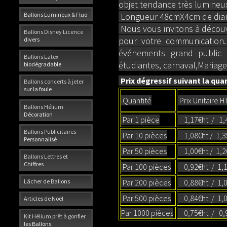
objet tendance très lumineu
Ballons Lumineux & Fluo
Longueur 48cmX4cm de diam
Nous vous invitons à découvr
Ballons Disney Licence
pour votre communication. 
divers
événements grand public t
Ballons Latex
étudiantes, carnaval,Mariage
biodégradable
Prix dégressif suivant la quan
Ballons concerts à jeter
sur la foule
Quantité
Prix Unitaire H
Ballons Hélium
Décoration
Par 1 pièce
1,17€ht / 1,4
Ballons Publicitaires
Par 10 pièces
1,08€ht / 1,
Personnalisé
Par 50 pièces
1,00€ht / 1,2
Ballons Lettres et
Chiffres
Par 100 pièces
0,92€ht / 1,1
Par 200 pièces
0,88€ht / 1,0
Lâcher de Ballons
Par 500 pièces
0,84€ht / 1,
Articles de Noël
Par 1000 pièces
0,75€ht / 0,9
Kit Hélium prêt à gonfler
les Ballons