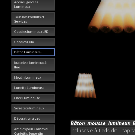
Accueil goodies
Lumineux
Tous nos Produits et
Services
Goodies lumineux LED
Goodies Fluo
Bâton Lumineux -
bracelets lumineux &
fluo
Moulin Lumineux
Lunette Lumineuse
Fibre Lumineuse
Serre tête lumineux
Décoration à Led
Bâton mousse lumineux B
Articles pour Carnaval
incluses.
e à Leds dit " tap
Confettis Serpentin