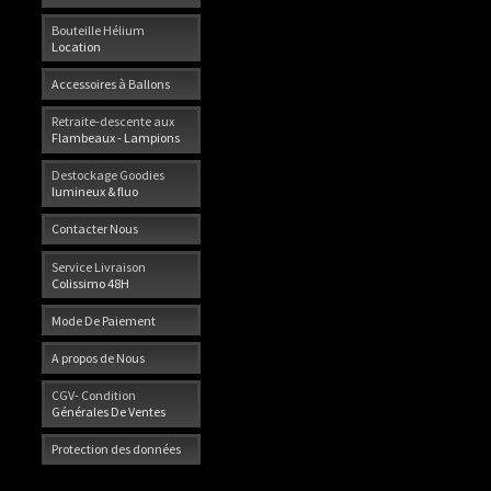
Bouteille Hélium
Location
Accessoires à Ballons
Retraite-descente aux
Flambeaux - Lampions
Destockage Goodies
lumineux & fluo
Contacter Nous
Service Livraison
Colissimo 48H
Mode De Paiement
A propos de Nous
CGV- Condition
Générales De Ventes
Protection des données