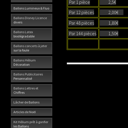
Par 1 pièce
2,5€
Ballons Lumineux & Fluo
Par 12 pièces
2,00€
Ballons Disney Licence
Par 48 pièces
1,80€
divers
Ballons Latex
Par 144 pièces
1,50€
biodégradable
Ballons concerts à jeter
sur la foule
Ballons Hélium
Décoration
Ballons Publicitaires
Personnalisé
Ballons Lettres et
Chiffres
Lâcher de Ballons
Articles de Noël
Kit Hélium prêt à gonfler
les Ballons