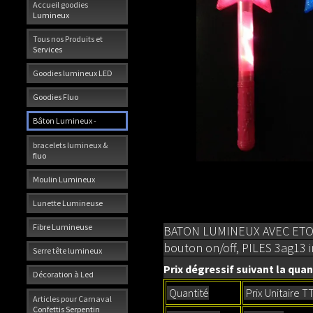
Accueil goodies
Lumineux
Tous nos Produits et
Services
Goodies lumineux LED
Goodies Fluo
Bâton Lumineux -
bracelets lumineux &
fluo
Moulin Lumineux
Lunette Lumineuse
Fibre Lumineuse
BATON LUMINEUX AVEC ET
bouton on/off, PILES 3ag13 
Serre tête lumineux
Prix dégressif suivant la quant
Décoration à Led
Quantité
Prix Unitaire T
Articles pour Carnaval
Confettis Serpentin