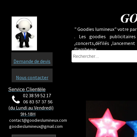
GO
" Goodies lumineux" votre part
.
Les goodies publicitaire
,concerts,défilés ,lancement
flambeaux ...
Demande de devis
Nous contacter
Service Clientèle
02 38 59 52 17
06 83 57 37 56
(du Lundi au Vendredi)
9H-18H
contact@goodieslumineux.com
goodieslumineux@gmail.com