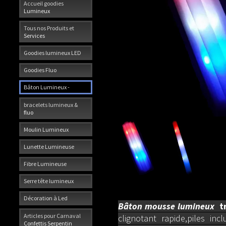
Accueil goodies
Lumineux
Tous nos Produits et
Services
Goodies lumineux LED
Goodies Fluo
Bâton Lumineux -
bracelets lumineux &
fluo
Moulin Lumineux
Lunette Lumineuse
Fibre Lumineuse
Serre tête lumineux
Décoration à Led
Bâton mousse lumineux
t
Articles pour Carnaval
clignotant rapide,piles incl
Confettis Serpentin