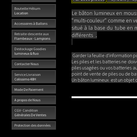
Bouteille Hélium
Le bâton lumineux en mousse
Location
"multi-couleur" comme en ver
Accessoires à Ballons
situé à la base du tube en 
différents .
Retraite-descente aux
Flambeaux - Lampions
Destockage Goodies
lumineux & fluo
Garder la feuille d'information po
Les piles et les batteries ne do
Contacter Nous
piles usagées ou vos batteries 
point de vente de piles ou de bat
Service Livraison
Colissimo 48H
Un bâton lumineux est un objet de
Mode De Paiement
A propos de Nous
CGV- Condition
Générales De Ventes
Protection des données