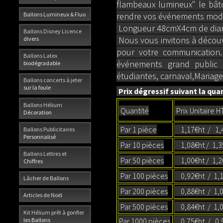
flambeaux lumineux" le bât
Ballons Lumineux & Fluo
rendre vos événements moder
Longueur 48cmX4cm de diam
Ballons Disney Licence
Nous vous invitons à découvr
divers
pour votre communication. 
Ballons Latex
événements grand public t
biodégradable
étudiantes, carnaval,Mariage
Ballons concerts à jeter
sur la foule
Prix dégressif suivant la quan
Ballons Hélium
Quantité
Prix Unitaire H
Décoration
Par 1 pièce
1,17€ht / 1,4
Ballons Publicitaires
Personnalisé
Par 10 pièces
1,08€ht / 1,
Ballons Lettres et
Par 50 pièces
1,00€ht / 1,2
Chiffres
Par 100 pièces
0,92€ht / 1,1
Lâcher de Ballons
Par 200 pièces
0,88€ht / 1,0
Articles de Noël
Par 500 pièces
0,84€ht / 1,
Kit Hélium prêt à gonfler
les Ballons
Par 1000 pièces
0,75€ht / 0,9