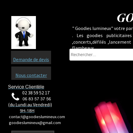
GO
" Goodies lumineux" votre part
.
Les goodies publicitaire
,concerts,défilés ,lancement
flambeaux ...
Demande de devis
Nous contacter
Service Clientèle
02 38 59 52 17
06 83 57 37 56
(du Lundi au Vendredi)
9H-18H
contact@goodieslumineux.com
goodieslumineux@gmail.com