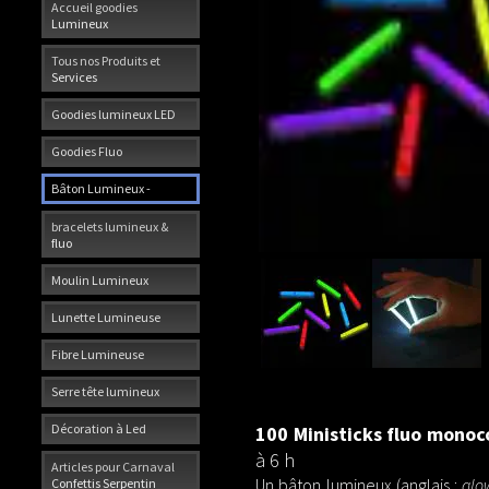
Accueil goodies
Lumineux
Tous nos Produits et
Services
Goodies lumineux LED
Goodies Fluo
Bâton Lumineux -
bracelets lumineux &
fluo
Moulin Lumineux
Lunette Lumineuse
Fibre Lumineuse
Serre tête lumineux
Décoration à Led
100 Ministicks fluo mono
à 6 h
Articles pour Carnaval
Un bâton lumineux (anglais :
glo
Confettis Serpentin