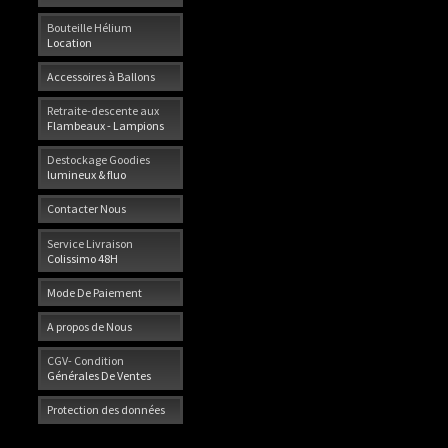
Bouteille Hélium
Location
Accessoires à Ballons
Retraite-descente aux
Flambeaux - Lampions
Destockage Goodies
lumineux & fluo
Contacter Nous
Service Livraison
Colissimo 48H
Mode De Paiement
A propos de Nous
CGV- Condition
Générales De Ventes
Protection des données