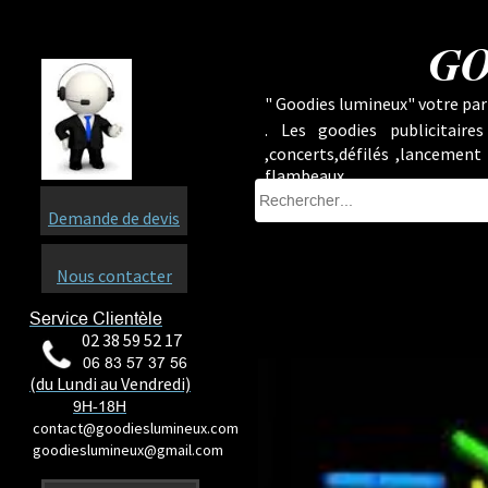
GO
" Goodies lumineux" votre part
.
Les goodies publicitaire
,concerts,défilés ,lancement
flambeaux ...
Demande de devis
Nous contacter
Service Clientèle
02 38 59 52 17
06 83 57 37 56
(du Lundi au Vendredi)
9H-18H
contact@goodieslumineux.com
goodieslumineux@gmail.com