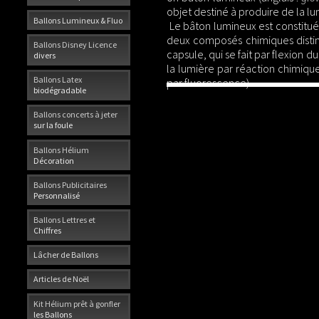
objet destiné à produire de la lum
Ballons Lumineux & Fluo
Le bâton lumineux est constitué
deux composés chimiques distinc
Ballons Disney Licence
capsule, qui se fait par flexion 
divers
la lumière par réaction chimiqu
Ballons Latex
par fluorescence).
biodégradable
Ballons concerts à jeter
sur la foule
Ballons Hélium
Décoration
Ballons Publicitaires
Personnalisé
Ballons Lettres et
Chiffres
Lâcher de Ballons
Articles de Noël
Kit Hélium prêt à gonfler
les Ballons