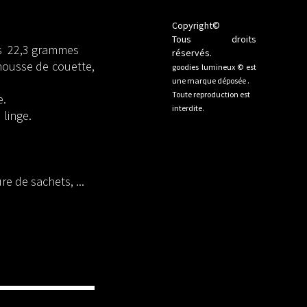
Copyright©
Tous droits
ds 22,3 grammes
réservés.
housse de couette,
goodies lumineux © est
une marque déposée .
Toute reproduction est
e.
interdite.
 linge.
e de sachets, ...