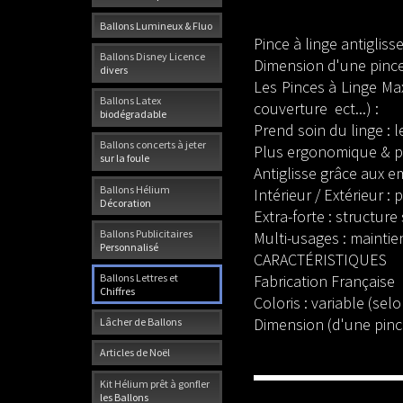
Ballons Lumineux & Fluo
Pince à linge antiglis
Ballons Disney Licence
Dimension d'une pince
divers
Les Pinces à Linge Ma
Ballons Latex
couverture ect...) :
biodégradable
Prend soin du linge : 
Ballons concerts à jeter
Plus ergonomique & pra
sur la foule
Antiglisse grâce aux 
Ballons Hélium
Intérieur / Extérieur :
Décoration
Extra-forte : structure
Ballons Publicitaires
Multi-usages : maintie
Personnalisé
CARACTÉRISTIQUES
Ballons Lettres et
Fabrication Française
Chiffres
Coloris : variable (sel
Dimension (d'une pinc
Lâcher de Ballons
Articles de Noël
Kit Hélium prêt à gonfler
les Ballons