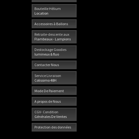
Bouteille Hélium
Location
Accessoires à Ballons
Retraite-descente aux
Flambeaux - Lampions
Destockage Goodies
lumineux & fluo
Contacter Nous
Service Livraison
Colissimo 48H
Mode De Paiement
A propos de Nous
CGV- Condition
Générales De Ventes
Protection des données