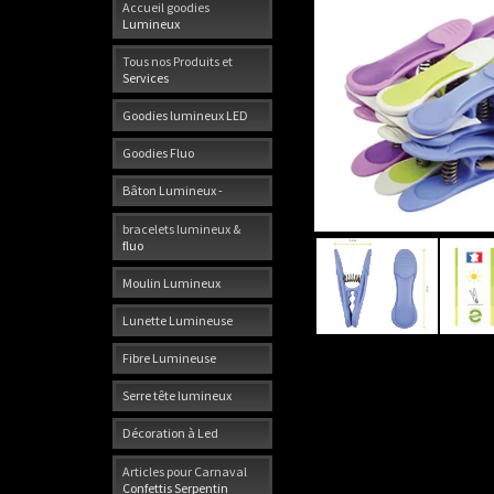
Accueil goodies
Lumineux
Tous nos Produits et
Services
Goodies lumineux LED
Goodies Fluo
Bâton Lumineux -
bracelets lumineux &
fluo
Moulin Lumineux
Lunette Lumineuse
Fibre Lumineuse
Serre tête lumineux
Décoration à Led
Articles pour Carnaval
Confettis Serpentin