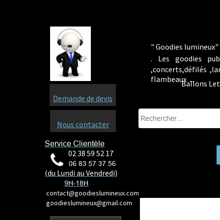
" Goodies lumineux" 
.
Les goodies pub
,concerts,défilés ,
flambeaux ...
Ballons Let
Demande de devis
Nous contacter
Service Clientèle
02 38 59 52 17
06 83 57 37 56
(du Lundi au Vendredi)
9H-18H
contact@goodieslumineux.com
goodieslumineux@gmail.com