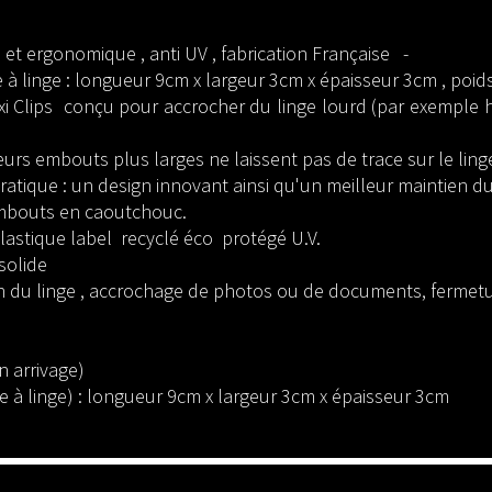
se et ergonomique , anti UV , fabrication Française -
 à linge : longueur 9cm x largeur 3cm x épaisseur 3cm , poi
xi Clips conçu pour accrocher du linge lourd (par exemple 
leurs embouts plus larges ne laissent pas de trace sur le ling
tique : un design innovant ainsi qu'un meilleur maintien du
embouts en caoutchouc.
 plastique label recyclé éco protégé U.V.
 solide
n du linge , accrochage de photos ou de documents, fermetur
on arrivage)
e à linge) : longueur 9cm x largeur 3cm x épaisseur 3cm