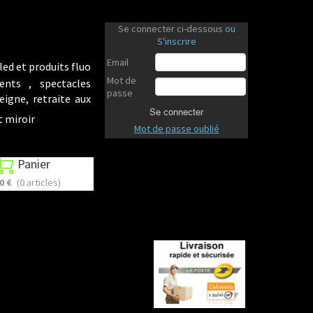
Se connecter ci-dessous
ou
S'inscrire
Email
led et produits fluo
Mot de
ents , spectacles
passe
eigne, retraite aux
Se connecter
t miroir
Mot de passe oublié
Panier

0 €
(0 articles)
Revenir en haut