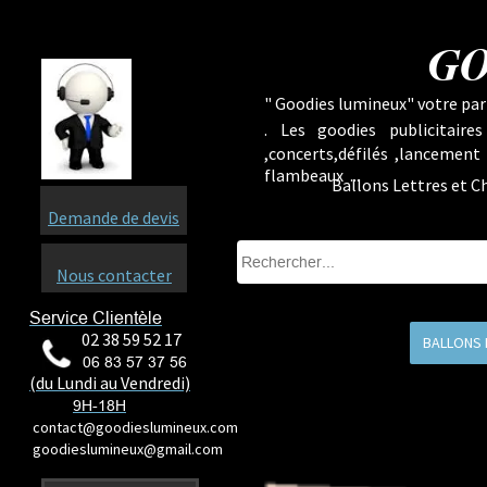
GO
" Goodies lumineux" votre part
.
Les goodies publicitaire
,concerts,défilés ,lancement
flambeaux ...
Ballons Lettres et Ch
Demande de devis
Nous contacter
Service Clientèle
02 38 59 52 17
BALLONS 
06 83 57 37 56
(du Lundi au Vendredi)
9H-18H
contact@goodieslumineux.com
goodieslumineux@gmail.com