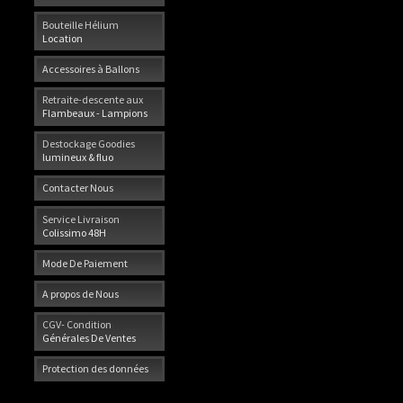
Bouteille Hélium
Location
Accessoires à Ballons
Retraite-descente aux
Flambeaux - Lampions
Destockage Goodies
lumineux & fluo
Contacter Nous
Service Livraison
Colissimo 48H
Mode De Paiement
A propos de Nous
CGV- Condition
Générales De Ventes
Protection des données