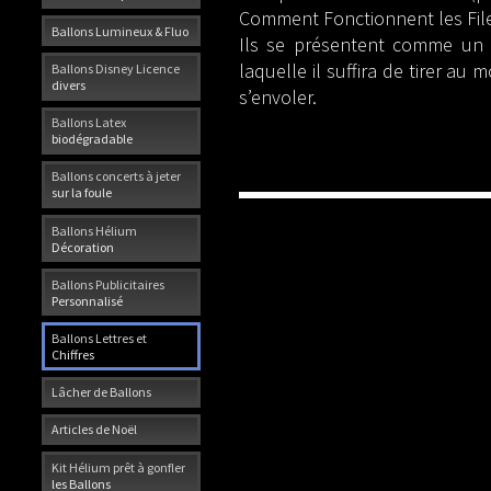
Comment Fonctionnent les File
Ballons Lumineux & Fluo
Ils se présentent comme un f
laquelle il suffira de tirer au
Ballons Disney Licence
divers
s’envoler.
Ballons Latex
biodégradable
Ballons concerts à jeter
sur la foule
Ballons Hélium
Décoration
Ballons Publicitaires
Personnalisé
Ballons Lettres et
Chiffres
Lâcher de Ballons
Articles de Noël
Kit Hélium prêt à gonfler
les Ballons