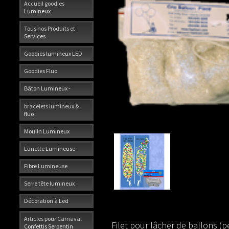
Accueil goodies
Lumineux
Tous nos Produits et
Services
Goodies lumineux LED
Goodies Fluo
Bâton Lumineux -
bracelets lumineux &
fluo
Moulin Lumineux
Lunette Lumineuse
Fibre Lumineuse
Serre tête lumineux
Décoration à Led
Articles pour Carnaval
Filet pour lâcher de ballons (p
Confettis Serpentin