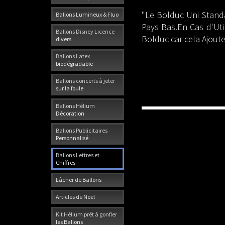
"Le Bolduc Uni Stand
Ballons Lumineux & Fluo
Pays Bas.En Cas d'Uti
Ballons Disney Licence
Bolduc car cela Ajout
divers
Ballons Latex
biodégradable
Ballons concerts à jeter
sur la foule
Ballons Hélium
Décoration
Ballons Publicitaires
Personnalisé
Ballons Lettres et
Chiffres
Lâcher de Ballons
Articles de Noël
Kit Hélium prêt à gonfler
les Ballons