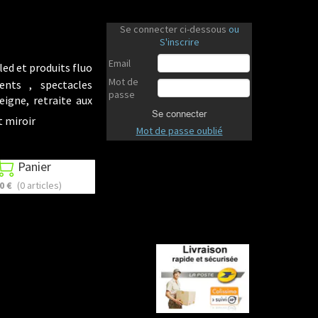
Se connecter ci-dessous
ou
S'inscrire
Email
led et produits fluo
Mot de
ents , spectacles
passe
eigne, retraite aux
Se connecter
t miroir
Mot de passe oublié
Panier

0 €
(0 articles)
Revenir en haut
Revenir en haut