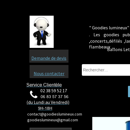
" Goodies lumineux" 
.
Les goodies pub
,concerts,défilés ,
flambeaux ...
Ballons Let
Demande de devis
Nous contacter
Service Clientèle
02 38 59 52 17
06 83 57 37 56
(du Lundi au Vendredi)
9H-18H
contact@goodieslumineux.com
goodieslumineux@gmail.com