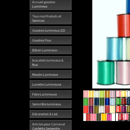
Accueil goodies
Lumineux
Tous nos Produits et
Services
Goodies lumineux LED
Goodies Fluo
Bâton Lumineux -
bracelets lumineux &
fluo
Moulin Lumineux
Lunette Lumineuse
Fibre Lumineuse
Serre tête lumineux
Décoration à Led
Articles pour Carnaval
Confettis Serpentin