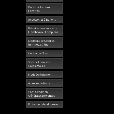
Bouteille Hélium
Location
Accessoires à Ballons
Retraite-descente aux
Flambeaux - Lampions
Destockage Goodies
lumineux & fluo
Contacter Nous
Service Livraison
Colissimo 48H
Mode De Paiement
A propos de Nous
CGV- Condition
Générales De Ventes
Protection des données