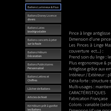
Ballons Lumineux & Fluo
Ballons Disney Licence
divers
Ballons Latex
biodégradable
Pince à linge antigliss
Dimension d'une pince 
Ballons concerts à jeter
sur la foule
Les Pinces à Linge Ma
couverture ect...) :
Ballons Hélium
Décoration
Prend soin du linge : l
Plus ergonomique & pra
Ballons Publicitaires
Antiglisse grâce aux 
Personnalisé
Intérieur / Extérieur :
Ballons Lettres et
Extra-forte : structure 
Chiffres
Multi-usages : maintie
Lâcher de Ballons
CARACTÉRISTIQUES
Articles de Noël
Fabrication Française
Coloris : variable (selo
Kit Hélium prêt à gonfler
les Ballons
Dimension (d'une pince