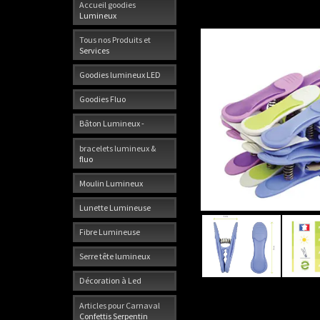
Accueil goodies
Lumineux
Tous nos Produits et
Services
Goodies lumineux LED
Goodies Fluo
Bâton Lumineux -
bracelets lumineux &
fluo
Moulin Lumineux
Lunette Lumineuse
Fibre Lumineuse
Serre tête lumineux
Décoration à Led
Articles pour Carnaval
Confettis Serpentin