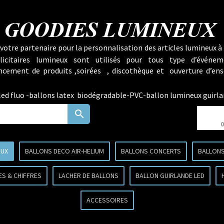
GOODIES LUMINEUX
votre partenaire pour la personnalisation des articles lumineux à 
licitaires lumineux sont utilisés pour tous type d’événem
lancement de produits ,soirées , discothèque et ouverture d’ens
ed fluo -ballons latex biodégradable-PVC-ballon lumineux guirla
search
0
EUX
BALLONS DECO AIR-HELIUM
BALLONS CONCERTS
BALLONS
ES & CHIFFRES
LACHER DE BALLONS
BALLON GUIRLANDE LED
ACCESSOIRES