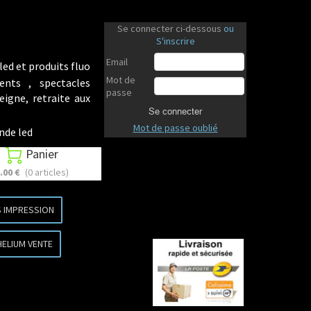
Se connecter ci-dessous
ou
S'inscrire
Email
led et produits fluo
Mot de
ents , spectacles
passe
eigne, retraite aux
Se connecter
Mot de passe oublié
nde led
Panier

.00 €
(0 articles)
 IMPRESSION
HELIUM VENTE
Revenir en haut
Revenir en haut