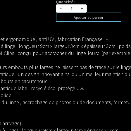
Quantité :
-
+
Ajouter au panier
e et ergonomique , anti UV , fabrication Française -
à linge : longueur 9cm x largeur 3cm x épaisseur 3cm , poi
xi Clips conçu pour accrocher du linge lourd (par exemple
eurs embouts plus larges ne laissent pas de trace sur le ling
tique : un design innovant ainsi qu'un meilleur maintien du 
embouts en caoutchouc.
 plastique label recyclé éco protégé U.V.
solide
n du linge , accrochage de photos ou de documents, fermeture
n arrivage)
 à linge) : longueur 9cm x largeur 3cm x épaisseur 3cm