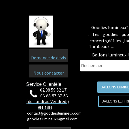
" Goodies lumineux" 
.
Les goodies pub
,concerts,défilés ,
flambeaux ...
Ballons lumineux l
Demande de devis
Nous contacter
Service Clientèle
BALLONS LUMIN
02 38 59 52 17
06 83 57 37 56
(du Lundi au Vendredi)
BALLONS LETTR
9H-18H
contact@goodieslumineux.com
goodieslumineux@gmail.com