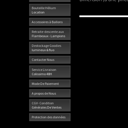
Bouteille Hélium
Location
Accessoires à Ballons
Retraite-descente aux
Flambeaux - Lampions
Destockage Goodies
lumineux & fluo
Contacter Nous
Service Livraison
Colissimo 48H
Mode De Paiement
A propos de Nous
CGV- Condition
Générales De Ventes
Protection des données