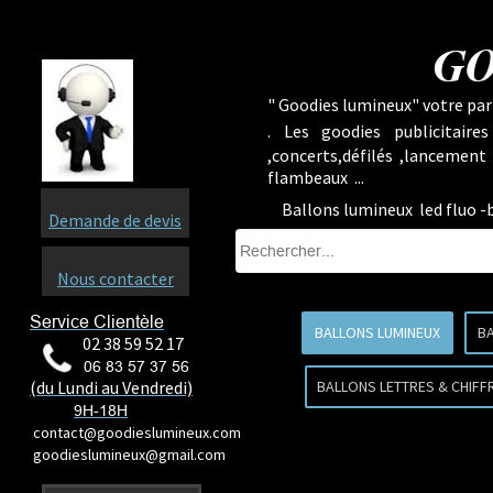
GO
" Goodies lumineux" votre part
.
Les goodies publicitaire
,concerts,défilés ,lancement
flambeaux ...
Ballons lumineux led fluo -
Demande de devis
Nous contacter
Service Clientèle
BALLONS LUMINEUX
BA
02 38 59 52 17
06 83 57 37 56
(du Lundi au Vendredi)
BALLONS LETTRES & CHIFF
9H-18H
contact@goodieslumineux.com
goodieslumineux@gmail.com