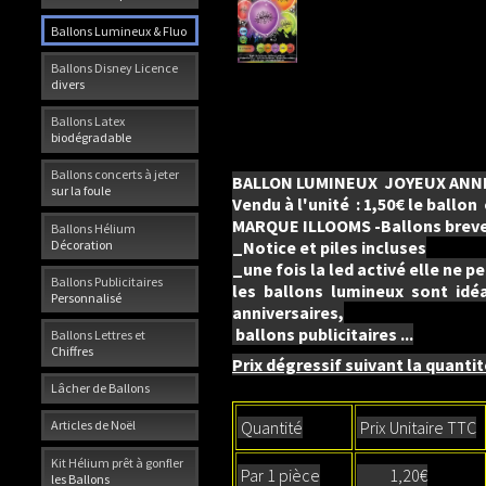
Ballons Lumineux & Fluo
Ballons Disney Licence
divers
Ballons Latex
biodégradable
Ballons concerts à jeter
BALLON LUMINEUX JOYEUX ANNI
sur la foule
Vendu à l'unité : 1,50€ le ballon
MARQUE ILLOOMS -Ballons brev
Ballons Hélium
Décoration
_Notice et piles incluses
_une fois la led activé elle ne p
Ballons Publicitaires
les ballons lumineux sont idé
Personnalisé
anniversaires,
ballons publicitaires ...
Ballons Lettres et
Chiffres
Prix dégressif suivant la quantit
Lâcher de Ballons
Quantité
Prix Unitaire TTC
Articles de Noël
Kit Hélium prêt à gonfler
Par 1 pièce
1,20€
les Ballons