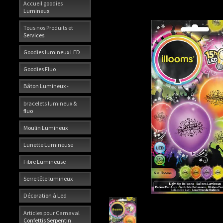
Accueil goodies
Lumineux
Tous nos Produits et
Services
Goodies lumineux LED
Goodies Fluo
Bâton Lumineux -
bracelets lumineux &
fluo
Moulin Lumineux
Lunette Lumineuse
Fibre Lumineuse
Serre tête lumineux
Décoration à Led
Articles pour Carnaval
Confettis Serpentin