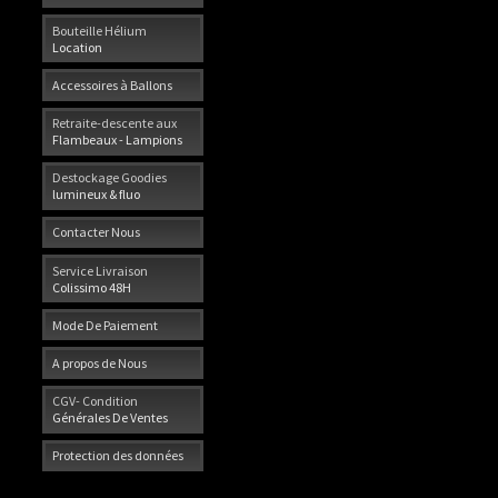
Bouteille Hélium
Location
Accessoires à Ballons
Retraite-descente aux
Flambeaux - Lampions
Destockage Goodies
lumineux & fluo
Contacter Nous
Service Livraison
Colissimo 48H
Mode De Paiement
A propos de Nous
CGV- Condition
Générales De Ventes
Protection des données