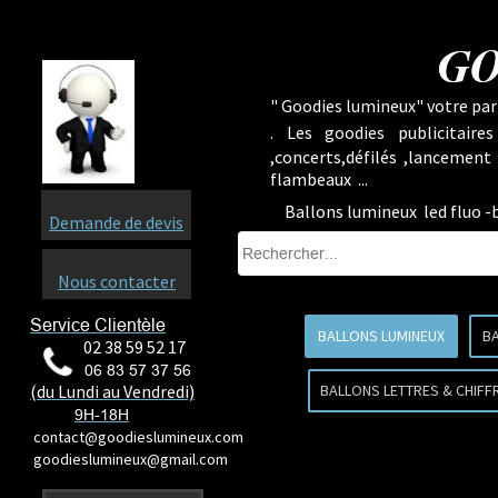
GO
" Goodies lumineux" votre part
.
Les goodies publicitaire
,concerts,défilés ,lancement
flambeaux ...
Ballons lumineux led fluo -
Demande de devis
Nous contacter
Service Clientèle
BALLONS LUMINEUX
BA
02 38 59 52 17
06 83 57 37 56
(du Lundi au Vendredi)
BALLONS LETTRES & CHIFF
9H-18H
contact@goodieslumineux.com
goodieslumineux@gmail.com