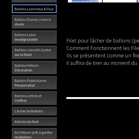
Ballons Lumineux & Fluo
Ballons Disney Licence
divers
Ballons Latex
Filet pour lâcher de ballons (p
biodégradable
Comment Fonctionnent les File
Ballons concerts à jeter
Ils se présentent comme un file
sur la foule
il suffira de tirer au moment du 
Ballons Hélium
Décoration
Ballons Publicitaires
Personnalisé
Ballons Lettres et
Chiffres
Lâcher de Ballons
Articles de Noël
Kit Hélium prêt à gonfler
les Ballons