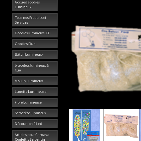
Accueil goodies
Lumineux
Tous nos Produits et
Services
Goodies lumineux LED
Goodies Fluo
Bâton Lumineux -
bracelets lumineux &
fluo
Moulin Lumineux
Lunette Lumineuse
Fibre Lumineuse
Serre tête lumineux
Décoration à Led
Articles pour Carnaval
Confettis Serpentin