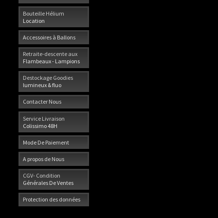
Bouteille Hélium
Location
Accessoires à Ballons
Retraite-descente aux
Flambeaux - Lampions
Destockage Goodies
lumineux & fluo
Contacter Nous
Service Livraison
Colissimo 48H
Mode De Paiement
A propos de Nous
CGV- Condition
Générales De Ventes
Protection des données