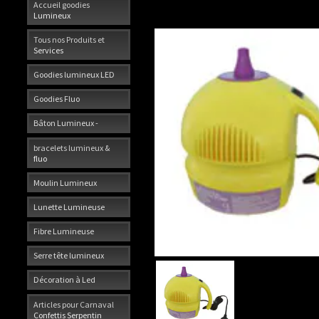
Accueil goodies
Lumineux
Tous nos Produits et
Services
Goodies lumineux LED
Goodies Fluo
Bâton Lumineux -
bracelets lumineux &
fluo
Moulin Lumineux
Lunette Lumineuse
Fibre Lumineuse
Serre tête lumineux
Décoration à Led
Articles pour Carnaval
Confettis Serpentin