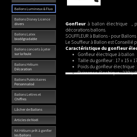
Ballons Lumineux & Fluo
Ballons Disney Licence
Gonfleur
à ballon électrique , p
divers
décorations ballons.
Ballons Latex
SOUFFLEUR à Ballons - pour Ballons L
biodégradable
Le Souffleur à Ballon est Conseillé
Caractéristique du gonfleur éle
Ballons concerts à jeter
Gonfleur électrique à ballon
sur la foule
Taille du gonfleur : 17 x 15 x 
Ballons Hélium
Poids du gonfleur électrique :
Décoration
Puissance électrique : 230V/
Ballons Publicitaires
Personnalisé
Ballons Lettres et
Chiffres
Lâcher de Ballons
Articles de Noël
Kit Hélium prêt à gonfler
les Ballons