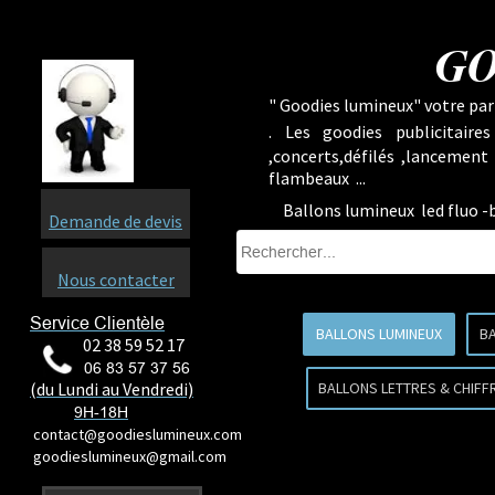
GO
" Goodies lumineux" votre part
.
Les goodies publicitaire
,concerts,défilés ,lancement
flambeaux ...
Ballons lumineux led fluo -
Demande de devis
Nous contacter
Service Clientèle
BALLONS LUMINEUX
BA
02 38 59 52 17
06 83 57 37 56
(du Lundi au Vendredi)
BALLONS LETTRES & CHIFF
9H-18H
contact@goodieslumineux.com
goodieslumineux@gmail.com