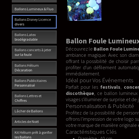
Ballons Lumineux & Fluo
Ballons Disney Licence
divers
Ballons Latex
Ballon Foule Lumineu
biodégradable
Découvrez le
Ballon Foule Lumin
Ballons concerts à jeter
ambiance magique. Avec son diamè
sur la foule
offrant la possibilité de choisir p
Ballons Hélium
profiter d'un défilement automatiq
Décoration
immédiatement.
Idéal pour Vos Événements
Ballons Publicitaires
Personnalisé
Parfait pour les
festivals
,
concer
discothèque
, ce ballon lumineux 
Ballons Lettres et
visages s'illuminer de surprise et de j
Chiffres
Personnalisation & Publicité
Lâcher de Ballons
Profitez de la possibilité de perso
offrons l'impression de votre logo su
Articles de Noël
votre marque de manière originale 
Caractéristiques Clés
Kit Hélium prêt à gonfler
les Ballons
Diamètre : 40 cm