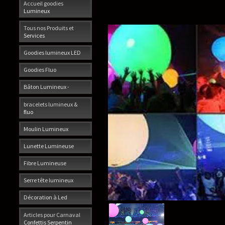
Accueil goodies
Lumineux
Tous nos Produits et
Services
Goodies lumineux LED
Goodies Fluo
Bâton Lumineux -
bracelets lumineux &
fluo
Moulin Lumineux
Lunette Lumineuse
Fibre Lumineuse
Serre tête lumineux
Décoration à Led
Articles pour Carnaval
Confettis Serpentin