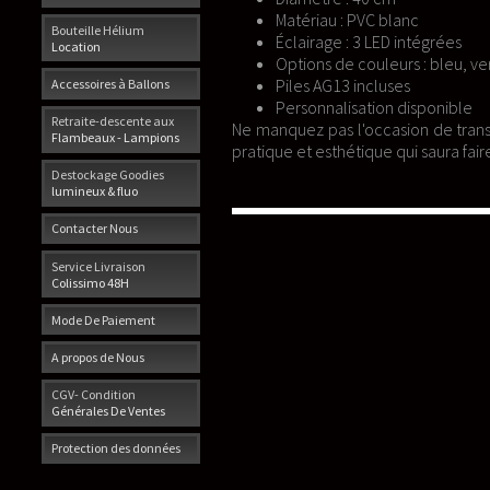
Matériau : PVC blanc
Bouteille Hélium
Éclairage : 3 LED intégrées
Location
Options de couleurs : bleu, v
Piles AG13 incluses
Accessoires à Ballons
Personnalisation disponible
Retraite-descente aux
Ne manquez pas l'occasion de tra
Flambeaux - Lampions
pratique et esthétique qui saura fair
Destockage Goodies
lumineux & fluo
Contacter Nous
Service Livraison
Colissimo 48H
Mode De Paiement
A propos de Nous
CGV- Condition
Générales De Ventes
Protection des données