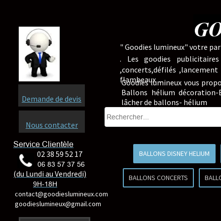
GO
" Goodies lumineux" votre part
.
Les goodies publicitaire
,concerts,défilés ,lancement
flambeaux ...
Goodies lumineux vous propo
Ballons hélium décoration-B
Demande de devis
lâcher de ballons- hélium
Nous contacter
Service Clientèle
02 38 59 52 17
BALLONS DISNEY HELIUM
06 83 57 37 56
(du Lundi au Vendredi)
BALLONS CONCERTS
BALL
9H-18H
contact@goodieslumineux.com
goodieslumineux@gmail.com