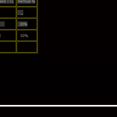
taire TTC
Remise %
_
€
30%
€
50%