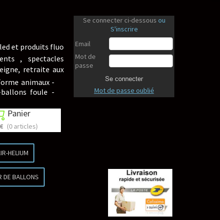
Se connecter ci-dessous
ou
S'inscrire
Email
led et produits fluo
Mot de
ents , spectacles
passe
eigne, retraite aux
Se connecter
 Forme animaux -
Mot de passe oublié
-ballons foule -
Panier

 €
(0 articles)
IR-HELIUM
R DE BALLONS
Revenir en haut
Revenir en haut