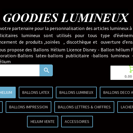
GOODIES LUMINEUX
votre partenaire pour la personnalisation des articles lumineux à 
licitaires lumineux sont utilisés pour tous type d’événem
lancement de produits ,soirées , discothèque et ouverture d’ens
ous propose des Ballons Hélium Licence Disney - Ballon hélium
oration-Ballons latex-ballons publicitaire -ballons lumineux 
hélium
search
0.00
 HELIUM
BALLONS LATEX
BALLONS LUMINEUX
BALLONS DECO A
BALLONS IMPRESSION
BALLONS LETTRES & CHIFFRES
LACHE
HELIUM VENTE
ACCESSOIRES