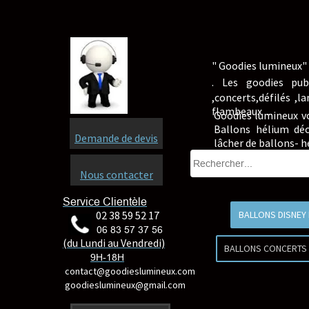
" Goodies lumineux" 
.
Les goodies pub
,concerts,défilés ,
flambeaux ...
Goodies lumineux v
Ballons hélium déc
Demande de devis
lâcher de ballons- 
Nous contacter
Service Clientèle
02 38 59 52 17
BALLONS DISNEY
06 83 57 37 56
(du Lundi au Vendredi)
BALLONS CONCERTS
9H-18H
contact@goodieslumineux.com
goodieslumineux@gmail.com