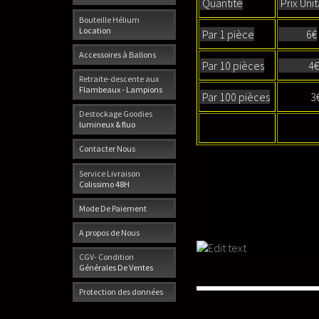
Quantité
Prix Uni
Bouteille Hélium
Location
Par 1 pièce
6€
Accessoires à Ballons
Par 10 pièces
4
Retraite-descente aux
Flambeaux - Lampions
Par 100 pièces
3
Destockage Goodies
lumineux & fluo
Contacter Nous
Service Livraison
Colissimo 48H
Mode De Paiement
A propos de Nous
CGV- Condition
Générales De Ventes
Protection des données