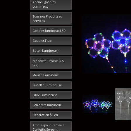
Accueil goodies
Lumineux
Tous nos Produits et
Services
Goodies lumineux LED
Goodies Fluo
Bâton Lumineux -
bracelets lumineux &
fluo
Moulin Lumineux
Lunette Lumineuse
Fibre Lumineuse
Serre tête lumineux
Décoration à Led
Articles pour Carnaval
Confettis Serpentin