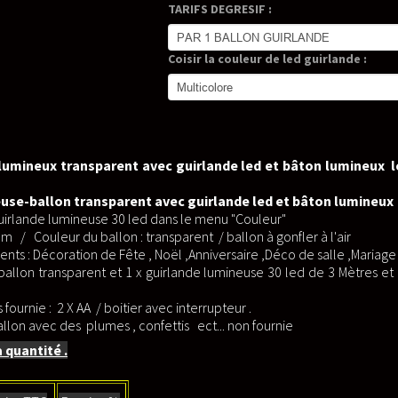
TARIFS DEGRESIF :
Coisir la couleur de led guirlande :
 lumineux transparent avec guirlande led et bâton lumineux l
euse-ballon transparent avec guirlande led et bâton lumineux
 guirlande lumineuse 30 led dans le menu "Couleur"
m / Couleur du ballon : transparent / ballon à gonfler à l'air
ts : Décoration de Fête , Noël ,Anniversaire ,Déco de salle ,Mariage .
ballon transparent et 1 x guirlande lumineuse 30 led de 3 Mètres e
fournie : 2 X AA / boitier avec interrupteur .
lon avec des plumes , confettis ect... non fournie
a quantité .