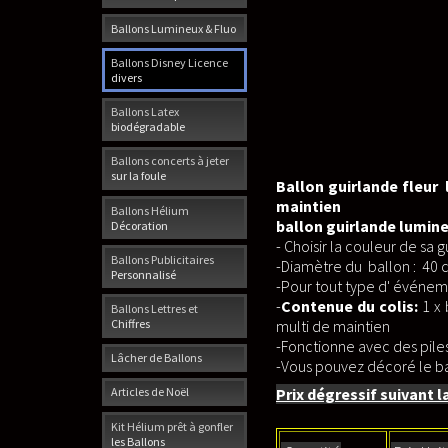
Ballons Lumineux & Fluo
Ballons Disney Licence
divers
Ballons Latex
biodégradable
Ballons concerts à jeter
sur la foule
Ballon guirlande fleur
maintien
Ballons Hélium
ballon guirlande lumin
Décoration
- Choisir la couleur de sa
Ballons Publicitaires
-Diamètre du ballon : 40 c
Personnalisé
-Pour tout type d' événemen
-
Contenue du colis:
1 x 
Ballons Lettres et
Chiffres
multi de maintien
-Fonctionne avec des piles 
Lâcher de Ballons
-Vous pouvez décoré le bal
Prix dégressif suivant l
Articles de Noël
Kit Hélium prêt à gonfler
les Ballons