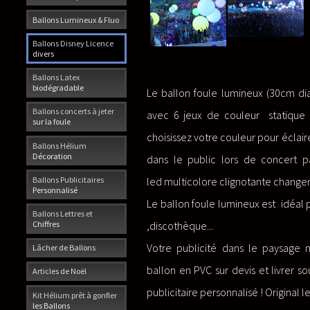
Ballons Lumineux & Fluo
Ballons Disney Licence
divers
Ballons Latex
biodégradable
Le ballon foule lumineux (30cm dia
Ballons concerts à jeter
avec 6 jeux de couleur statique s
sur la foule
choisissez votre couleur pour éclairé
Ballons Hélium
Décoration
dans le public lors de concert p
Ballons Publicitaires
led multicolore clignotante change
Personnalisé
Le ballon foule lumineux est idéal 
Ballons Lettres et
Chiffres
,discothèque...
Votre publicité dans le paysage n
Lâcher de Ballons
ballon en PVC sur devis et livrer so
Articles de Noël
publicitaire personnalisé ! Original l
Kit Hélium prêt à gonfler
les Ballons