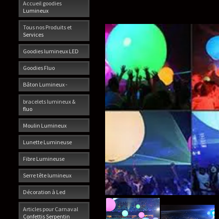
Accueil goodies
Lumineux
Tous nos Produits et
Services
Goodies lumineux LED
Goodies Fluo
Bâton Lumineux -
bracelets lumineux &
fluo
Moulin Lumineux
Lunette Lumineuse
Fibre Lumineuse
Serre tête lumineux
Décoration à Led
Articles pour Carnaval
Confettis Serpentin