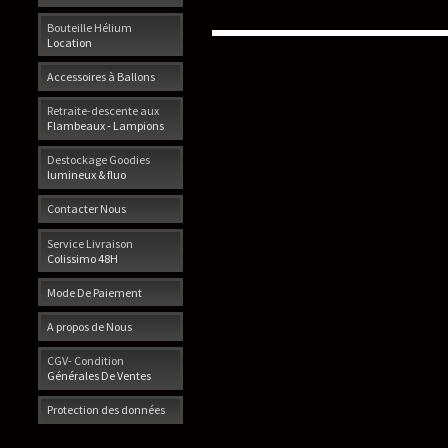
Bouteille Hélium
Location
Accessoires à Ballons
Retraite-descente aux
Flambeaux - Lampions
Destockage Goodies
lumineux & fluo
Contacter Nous
Service Livraison
Colissimo 48H
Mode De Paiement
A propos de Nous
CGV- Condition
Générales De Ventes
Protection des données