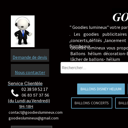
GO
" Goodies lumineux" votre part
.
Les goodies publicitaire
,concerts,défilés ,lancement
flambeaux ...
Goodies lumineux vous propo
Ballons hélium décoration-B
Demande de devis
lâcher de ballons- hélium
Nous contacter
Service Clientèle
02 38 59 52 17
BALLONS DISNEY HELIUM
06 83 57 37 56
(du Lundi au Vendredi)
BALLONS CONCERTS
BALL
9H-18H
contact@goodieslumineux.com
goodieslumineux@gmail.com