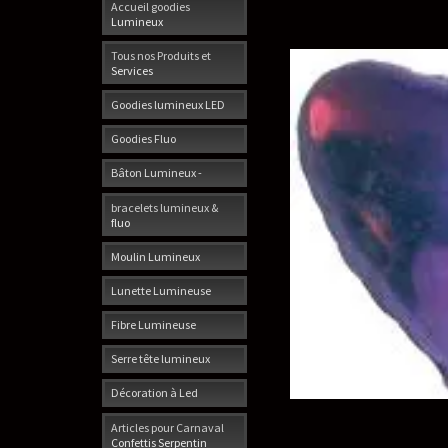
Accueil goodies
Lumineux
Tous nos Produits et
Services
Goodies lumineux LED
Goodies Fluo
Bâton Lumineux -
bracelets lumineux &
fluo
Moulin Lumineux
Lunette Lumineuse
Fibre Lumineuse
Serre tête lumineux
Décoration à Led
Articles pour Carnaval
Confettis Serpentin