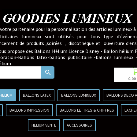
GOODIES LUMINEUX
votre partenaire pour la personnalisation des articles lumineux à 
licitaires lumineux sont utilisés pour tous type d’événem
lancement de produits ,soirées , discothèque et ouverture d’ens
ous propose des Ballons Hélium Licence Disney - Ballon hélium
oration-Ballons latex-ballons publicitaire -ballons lumineux 
hélium
search
0.00
 HELIUM
BALLONS LATEX
BALLONS LUMINEUX
BALLONS DECO A
BALLONS IMPRESSION
BALLONS LETTRES & CHIFFRES
LACHE
HELIUM VENTE
ACCESSOIRES