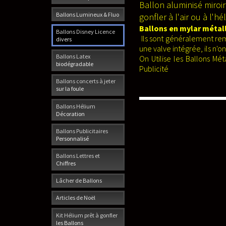
Ballon aluminisé miroir
Ballons Lumineux & Fluo
gonfler à l'air ou à l'
Ballons en mylar métal
Ballons Disney Licence
Ils sont généralement rem
divers
une valve intégrée, ils n'o
Ballons Latex
On Utilise les Ballons M
biodégradable
Publicité
Ballons concerts à jeter
sur la foule
Ballons Hélium
Décoration
Ballons Publicitaires
Personnalisé
Ballons Lettres et
Chiffres
Lâcher de Ballons
Articles de Noël
Kit Hélium prêt à gonfler
les Ballons