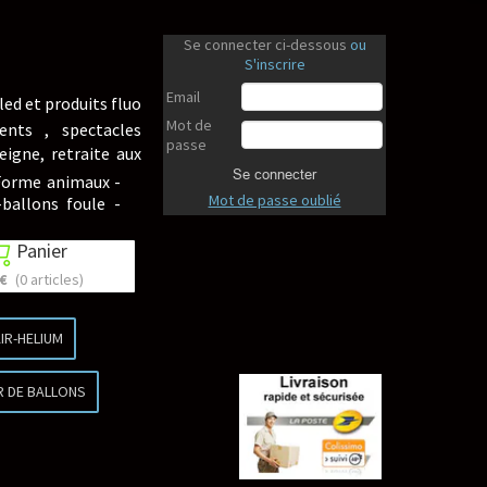
Se connecter ci-dessous
ou
S'inscrire
Email
led et produits fluo
Mot de
ents , spectacles
passe
eigne, retraite aux
Se connecter
 Forme animaux -
Mot de passe oublié
-ballons foule -
Panier

 €
(0 articles)
IR-HELIUM
R DE BALLONS
Revenir en haut