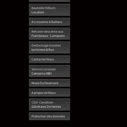
Bouteille Hélium
Location
Accessoires à Ballons
Retraite-descente aux
Flambeaux - Lampions
Destockage Goodies
lumineux & fluo
Contacter Nous
Service Livraison
Colissimo 48H
Mode De Paiement
A propos de Nous
CGV- Condition
Générales De Ventes
Protection des données