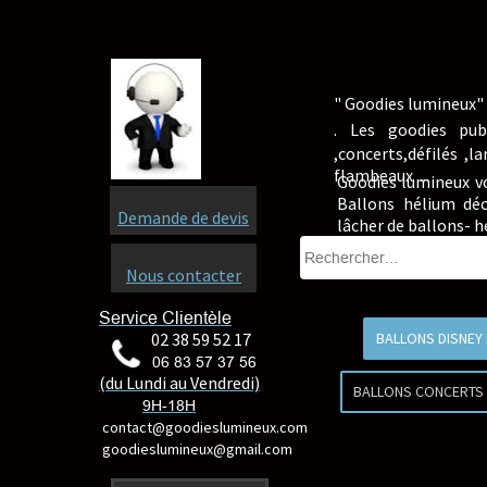
" Goodies lumineux" 
.
Les goodies pub
,concerts,défilés ,
flambeaux ...
Goodies lumineux v
Ballons hélium déc
Demande de devis
lâcher de ballons- 
Nous contacter
Service Clientèle
02 38 59 52 17
BALLONS DISNEY
06 83 57 37 56
(du Lundi au Vendredi)
BALLONS CONCERTS
9H-18H
contact@goodieslumineux.com
goodieslumineux@gmail.com