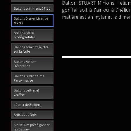
Ballon STUART Minions Héliu
Ballons Lumineux & Fluo
gonfler soit à l'air ou à l'héliu
matière est en mylar et la dime
Ballons Disney Licence
divers
Ballons Latex
biodégradable
Ballons concerts à jeter
sur la foule
Ballons Hélium
Décoration
Ballons Publicitaires
Personnalisé
Ballons Lettres et
Chiffres
Lâcher de Ballons
Articles de Noël
Kit Hélium prêt à gonfler
les Ballons