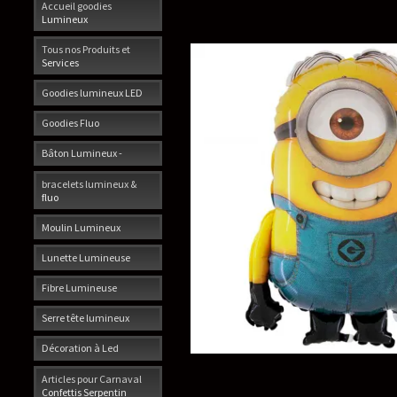
Accueil goodies
Lumineux
Tous nos Produits et
Services
Goodies lumineux LED
Goodies Fluo
Bâton Lumineux -
bracelets lumineux &
fluo
Moulin Lumineux
Lunette Lumineuse
Fibre Lumineuse
Serre tête lumineux
Décoration à Led
Articles pour Carnaval
Confettis Serpentin