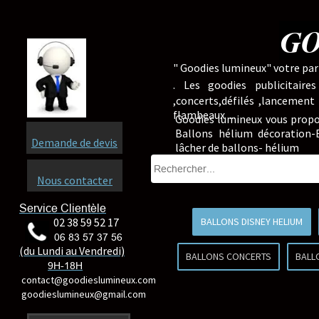
GO
" Goodies lumineux" votre part
.
Les goodies publicitaire
,concerts,défilés ,lancement
flambeaux ...
Goodies lumineux vous propo
Ballons hélium décoration-B
Demande de devis
lâcher de ballons- hélium
Nous contacter
Service Clientèle
02 38 59 52 17
BALLONS DISNEY HELIUM
06 83 57 37 56
(du Lundi au Vendredi)
BALLONS CONCERTS
BALL
9H-18H
contact@goodieslumineux.com
goodieslumineux@gmail.com