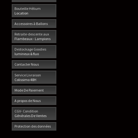
Bouteille Hélium
Location
Accessoires à Ballons
Retraite-descente aux
Flambeaux - Lampions
Destockage Goodies
lumineux & fluo
Contacter Nous
Service Livraison
Colissimo 48H
Mode De Paiement
A propos de Nous
CGV- Condition
Générales De Ventes
Protection des données