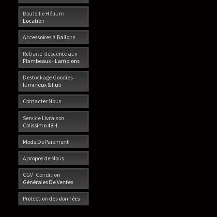
Bouteille Hélium
Location
Accessoires à Ballons
Retraite-descente aux
Flambeaux - Lampions
Destockage Goodies
lumineux & fluo
Contacter Nous
Service Livraison
Colissimo 48H
Mode De Paiement
A propos de Nous
CGV- Condition
Générales De Ventes
Protection des données