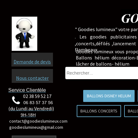
GO
" Goodies lumineux" votre part
.
Les goodies publicitaire
,concerts,défilés ,lancement
flambeaux ...
Goodies lumineux vous propo
Ballons hélium décoration-B
Demande de devis
lâcher de ballons- hélium
Nous contacter
Service Clientèle
02 38 59 52 17
BALLONS DISNEY HELIUM
06 83 57 37 56
(du Lundi au Vendredi)
BALLONS CONCERTS
BALL
9H-18H
contact@goodieslumineux.com
goodieslumineux@gmail.com