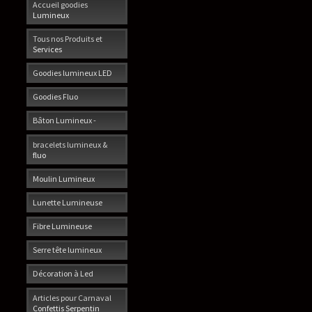
Accueil goodies
Lumineux
Tous nos Produits et
Services
Goodies lumineux LED
Goodies Fluo
Bâton Lumineux -
bracelets lumineux &
fluo
Moulin Lumineux
Lunette Lumineuse
Fibre Lumineuse
Serre tête lumineux
Décoration à Led
Articles pour Carnaval
Confettis Serpentin