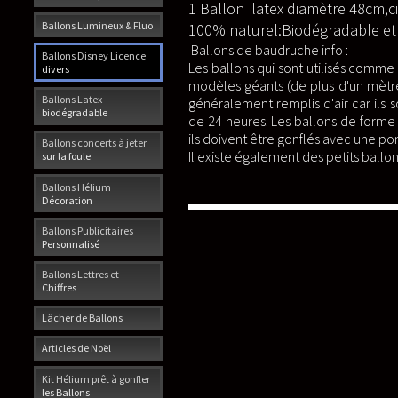
1 Ballon latex diamètre 48cm,ci
Ballons Lumineux & Fluo
100% naturel:Biodégradable et s
Ballons de baudruche info :
Ballons Disney Licence
Les ballons qui sont utilisés comm
divers
modèles géants (de plus d'un mètre 
Ballons Latex
généralement remplis d'air car ils s
biodégradable
de 24 heures. Les
ballons de forme
ils doivent être gonflés avec une p
Ballons concerts à jeter
Il existe également des petits ballo
sur la foule
Ballons Hélium
Décoration
Ballons Publicitaires
Personnalisé
Ballons Lettres et
Chiffres
Lâcher de Ballons
Articles de Noël
Kit Hélium prêt à gonfler
les Ballons