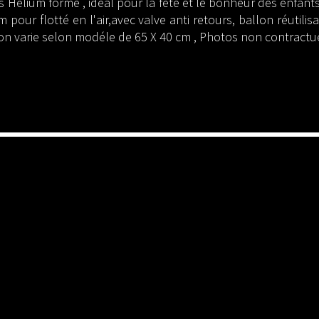
s Hélium forme ,
ideal pour la fête et le bonheur des enfant
um pour flotté en l'air,avec valve anti retours, ballon réutilis
ion varie selon modéle de 65 X 40 cm , Photos non contractu