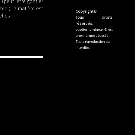
s (peut être gonfler
able ) la matière est
Copyright©
elles
Tous droits
réservés.
goodies lumineux © est
une marque déposée .
Toute reproduction est
interdite.