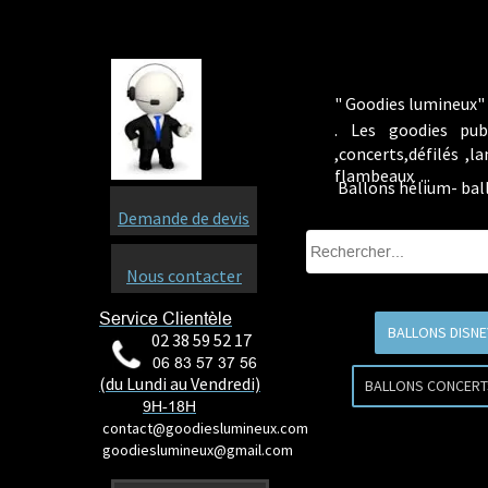
" Goodies lumineux" 
.
Les goodies pub
,concerts,défilés ,
flambeaux ...
Ballons hélium- ba
Demande de devis
Nous contacter
Service Clientèle
BALLONS DISNE
02 38 59 52 17
06 83 57 37 56
(du Lundi au Vendredi)
BALLONS CONCERT
9H-18H
contact@goodieslumineux.com
goodieslumineux@gmail.com