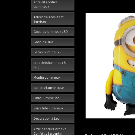
Accueil goodies
Lumineux
Tous nos Produits et
Services
Goodies lumineux LED
Goodies Fluo
Bâton Lumineux -
bracelets lumineux &
fluo
Moulin Lumineux
Lunette Lumineuse
Fibre Lumineuse
Serre tête lumineux
Décoration à Led
Articles pour Carnaval
Confettis Serpentin