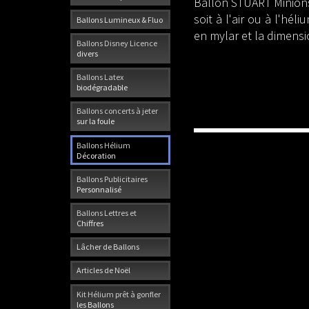
Ballon STUART Minion
soit à l'air ou à l'héli
Ballons Lumineux & Fluo
en mylar et la dimens
Ballons Disney Licence
divers
Ballons Latex
biodégradable
Ballons concerts à jeter
sur la foule
Ballons Hélium
Décoration
Ballons Publicitaires
Personnalisé
Ballons Lettres et
Chiffres
Lâcher de Ballons
Articles de Noël
Kit Hélium prêt à gonfler
les Ballons