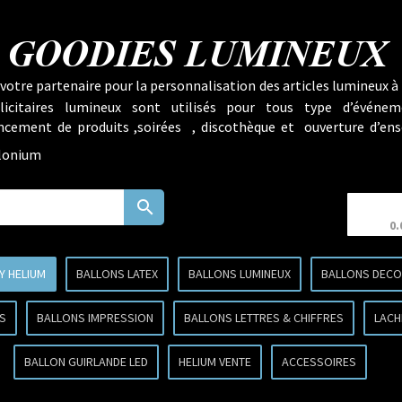
GOODIES LUMINEUX
votre partenaire pour la personnalisation des articles lumineux à 
licitaires lumineux sont utilisés pour tous type d’événem
lancement de produits ,soirées , discothèque et ouverture d’ens
llonium
search
0.
Y HELIUM
BALLONS LATEX
BALLONS LUMINEUX
BALLONS DECO 
S
BALLONS IMPRESSION
BALLONS LETTRES & CHIFFRES
LACH
BALLON GUIRLANDE LED
HELIUM VENTE
ACCESSOIRES