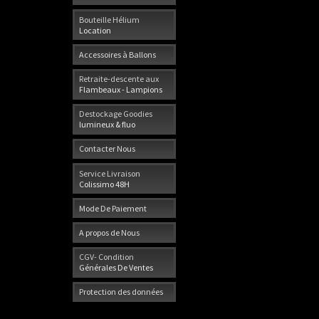
Bouteille Hélium
Location
Accessoires à Ballons
Retraite-descente aux
Flambeaux - Lampions
Destockage Goodies
lumineux & fluo
Contacter Nous
Service Livraison
Colissimo 48H
Mode De Paiement
A propos de Nous
CGV- Condition
Générales De Ventes
Protection des données