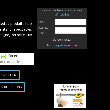
Se connecter ci-dessous
ou
S'inscrire
Email
led et produits fluo
Mot de
ents , spectacles
passe
eigne, retraite aux
Se connecter
Mot de passe oublié
Panier

00 €
(0 articles)
AIR-HELIUM
ER DE BALLONS
Revenir en haut
Revenir en haut