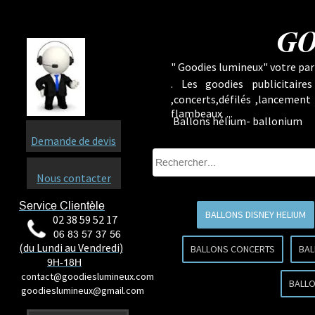
GO
" Goodies lumineux" votre part
.
Les goodies publicitaire
,concerts,défilés ,lancement
flambeaux ...
Ballons hélium- ballonium
Demande de devis
Nous contacter
Service Clientèle
BALLONS DISNEY HELIUM
02 38 59 52 17
06 83 57 37 56
(du Lundi au Vendredi)
BALLONS CONCERTS
BAL
9H-18H
contact@goodieslumineux.com
BALLO
goodieslumineux@gmail.com