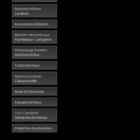
Bouteille Hélium
Location
Accessoires à Ballons
Retraite-descente aux
Flambeaux - Lampions
Destockage Goodies
lumineux & fluo
Contacter Nous
Service Livraison
Colissimo 48H
Mode De Paiement
A propos de Nous
CGV- Condition
Générales De Ventes
Protection des données