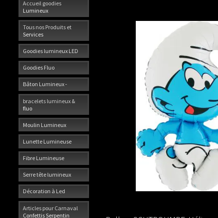
Accueil goodies
Lumineux
Tous nos Produits et
Services
Goodies lumineux LED
Goodies Fluo
Bâton Lumineux -
bracelets lumineux &
fluo
Moulin Lumineux
Lunette Lumineuse
Fibre Lumineuse
Serre tête lumineux
Décoration à Led
Articles pour Carnaval
Confettis Serpentin