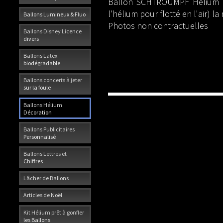
Ballon SCHTROUMPF Hélium ,i
l'hélium pour flotté en l'air) 
Ballons Lumineux & Fluo
Photos non contractuelles
Ballons Disney Licence
divers
Ballons Latex
biodégradable
Ballons concerts à jeter
sur la foule
Ballons Hélium
Décoration
Ballons Publicitaires
Personnalisé
Ballons Lettres et
Chiffres
Lâcher de Ballons
Articles de Noël
Kit Hélium prêt à gonfler
les Ballons