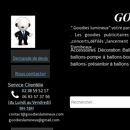
GO
" Goodies lumineux" votre part
.
Les goodies publicitaire
,concerts,défilés ,lancement
flambeaux ...
Accessoires Décoration Ballo
ballons-pompe à ballons-boug
Demande de devis
ballons
- présentoir à ballons
Nous contacter
Service Clientèle
02 38 59 52 17
06 83 57 37 56
(du Lundi au Vendredi)
9H-18H
contact@goodieslumineux.com
goodieslumineux@gmail.com