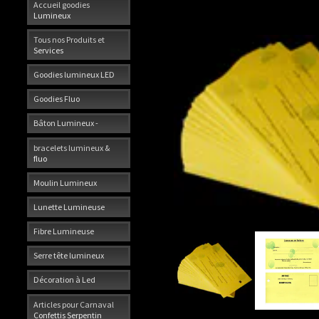
Accueil goodies
Lumineux
Tous nos Produits et
Services
Goodies lumineux LED
Goodies Fluo
Bâton Lumineux -
bracelets lumineux &
fluo
Moulin Lumineux
Lunette Lumineuse
Fibre Lumineuse
Serre tête lumineux
Décoration à Led
Articles pour Carnaval
Confettis Serpentin