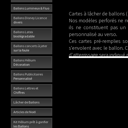
Ballons Lumineux & Fluo
Cartes à lâcher de ballons 
Ballons Disney Licence
Nos modèles perforés ne nuis
divers
ils ne constituent pas un
Ballons Latex
personnalisé au verso.
biodégradable
Ces cartes pré-remplies so
Ballons concerts à jeter
s'envolent avec le ballon. C
sur la foule
d'atterrissage sera indiqué 
Ballons Hélium
Décoration
Ballons Publicitaires
Personnalisé
Ballons Lettres et
Chiffres
Lâcher de Ballons
Articles de Noël
Kit Hélium prêt à gonfler
les Ballons