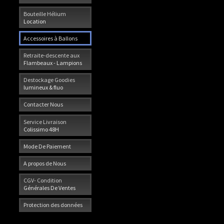
Bouteille Hélium
Location
Accessoires à Ballons
Retraite-descente aux
Flambeaux - Lampions
Destockage Goodies
lumineux & fluo
Contacter Nous
Service Livraison
Colissimo 48H
Mode De Paiement
A propos de Nous
CGV- Condition
Générales De Ventes
Protection des données