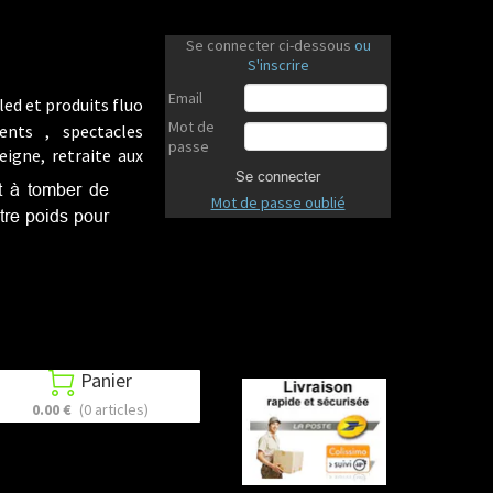
Se connecter ci-dessous
ou
S'inscrire
Email
led et produits fluo
Mot de
ents , spectacles
passe
eigne, retraite aux
Se connecter
et à tomber de
Mot de passe oublié
tre poids pour
Panier

0.00 €
(0 articles)
Revenir en haut