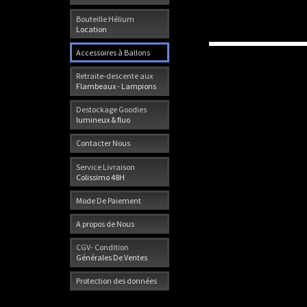
Bouteille Hélium
Location
Accessoires à Ballons
Retraite-descente aux
Flambeaux - Lampions
Destockage Goodies
lumineux & fluo
Contacter Nous
Service Livraison
Colissimo 48H
Mode De Paiement
A propos de Nous
CGV- Condition
Générales De Ventes
Protection des données