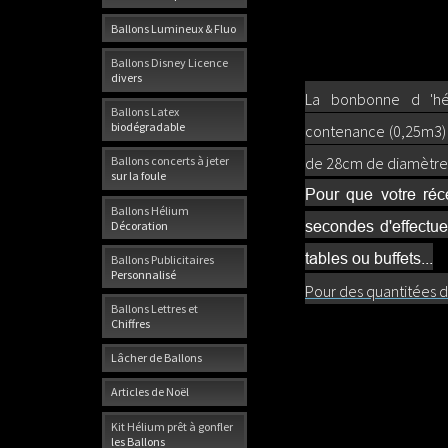
Ballons Lumineux & Fluo
Ballons Disney Licence
divers
La bonbonne d 'hél
Ballons Latex
biodégradable
contenance (0,25m3) 
de 28cm de diamètre 
Ballons concerts à jeter
sur la foule
Pour que votre réc
Ballons Hélium
secondes d'effectue
Décoration
tables ou buffets...
Ballons Publicitaires
Personnalisé
Pour des quantitées d'
Ballons Lettres et
Chiffres
Lâcher de Ballons
Articles de Noël
Kit Hélium prêt à gonfler
les Ballons