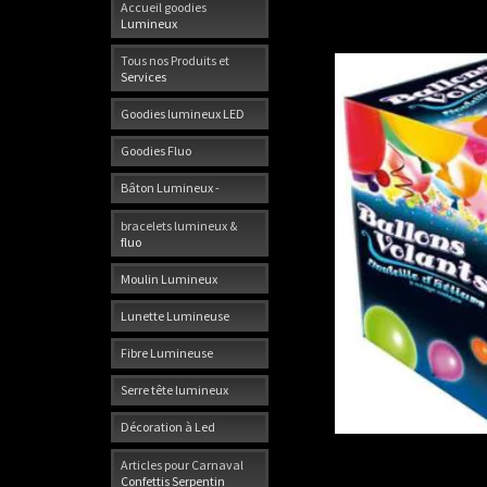
Accueil goodies
Lumineux
Tous nos Produits et
Services
Goodies lumineux LED
Goodies Fluo
Bâton Lumineux -
bracelets lumineux &
fluo
Moulin Lumineux
Lunette Lumineuse
Fibre Lumineuse
Serre tête lumineux
Décoration à Led
Articles pour Carnaval
Confettis Serpentin