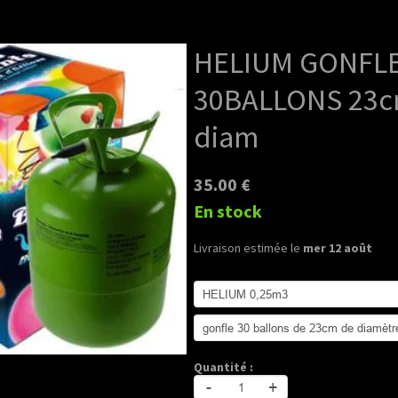
HELIUM GONFL
30BALLONS 23
diam
35.00 €
En stock
Livraison estimée le
mer 12 août
Quantité :
-
+