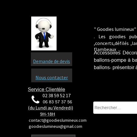
" Goodies lumineux" 
.
Les goodies pub
,concerts,défilés ,
flambeaux ...
Accessoires Décorat
ballons-pompe à bal
Demande de devis
ballons
- présentoir
Nous contacter
Service Clientèle
02 38 59 52 17
06 83 57 37 56
(du Lundi au Vendredi)
9H-18H
contact@goodieslumineux.com
goodieslumineux@gmail.com