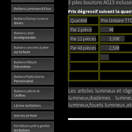
3 piles boutons AG13 incluses
Ballons Lumineux & Fluo
Prix dégressif suivant la quant
Ballons Disney Licence
Quantité
Prix Unitaire TT
divers
Par 1 pièce
4€
Ballons Latex
biodégradable
Par 12 pièces
3,00€
Par 48 pièces
2,50€
Ballons concerts à jeter
sur la foule
Ballons Hélium
Décoration
Ballons Publicitaires
Personnalisé
Les articles lumineux et cl
Ballons Lettres et
Chiffres
lumineux,diadèmes lumineu
lumineux,fouets lumineux ,etc.
Lâcher de Ballons
Articles de Noël
Kit Hélium prêt à gonfler
les Ballons