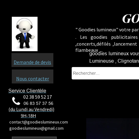
GO
" Goodies lumineux" votre part
.
Les goodies publicitaire
,concerts,défilés ,lancement
flambeaux ...
goodies lumineux vous
Lumineuse , Clignotant
Demande de devis
Nous contacter
Service Clientèle
02 38 59 52 17
06 83 57 37 56
(du Lundi au Vendredi)
9H-18H
contact@goodieslumineux.com
goodieslumineux@gmail.com