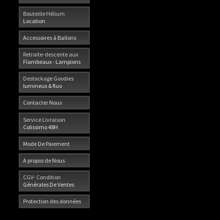
Bouteille Hélium
Location
Accessoires à Ballons
Retraite-descente aux
Flambeaux - Lampions
Destockage Goodies
lumineux & fluo
Contacter Nous
Service Livraison
Colissimo 48H
Mode De Paiement
A propos de Nous
CGV- Condition
Générales De Ventes
Protection des données